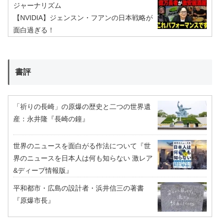
ジャーナリズム
【NVIDIA】ジェンスン・フアンの日本戦略が
面白過ぎる！
書評
「祈りの長崎」の原爆の歴史と二つの世界遺
産：永井隆『長崎の鐘』
世界のニュースを面白がる作法について『世
界のニュースを日本人は何も知らない 激レア
&ディープ情報版』
平和都市・広島の設計者・浜井信三の著書
『原爆市長』