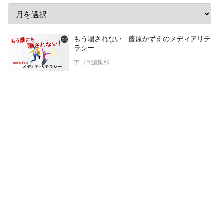
もう騙されない 藤原かずえのメディアリテ
ラシー
アゴラ編集部