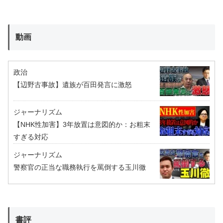
動画
政治
【辺野古事故】遺族が百田発言に激怒
ジャーナリズム
【NHK性加害】3年放置は意図的か：お粗末
すぎる対応
ジャーナリズム
警察官の正当な職務執行を罵倒する玉川徹
書評