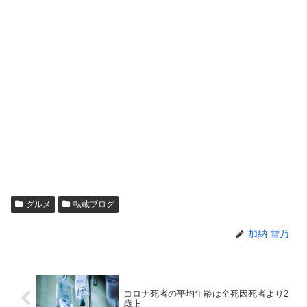
グルメ
転載ブログ
加納 雪乃
コロナ死者の平均年齢は全死因死者より2
歳上