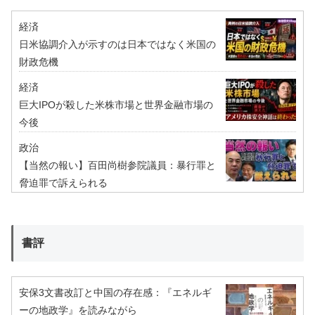
経済
日米協調介入が示すのは日本ではなく米国の
財政危機
経済
巨大IPOが殺した米株市場と世界金融市場の
今後
政治
【当然の報い】百田尚樹参院議員：暴行罪と
脅迫罪で訴えられる
書評
安保3文書改訂と中国の存在感：『エネルギ
ーの地政学』を読みながら