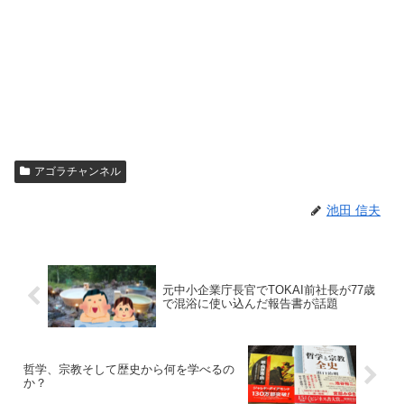
アゴラチャンネル
池田 信夫
元中小企業庁長官でTOKAI前社長が77歳
で混浴に使い込んだ報告書が話題
哲学、宗教そして歴史から何を学べるの
か？