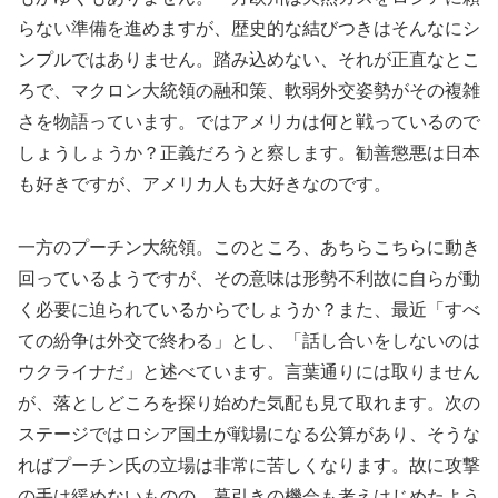
らない準備を進めますが、歴史的な結びつきはそんなにシ
ンプルではありません。踏み込めない、それが正直なとこ
ろで、マクロン大統領の融和策、軟弱外交姿勢がその複雑
さを物語っています。ではアメリカは何と戦っているので
しょうしょうか？正義だろうと察します。勧善懲悪は日本
も好きですが、アメリカ人も大好きなのです。
一方のプーチン大統領。このところ、あちらこちらに動き
回っているようですが、その意味は形勢不利故に自らが動
く必要に迫られているからでしょうか？また、最近「すべ
ての紛争は外交で終わる」とし、「話し合いをしないのは
ウクライナだ」と述べています。言葉通りには取りません
が、落としどころを探り始めた気配も見て取れます。次の
ステージではロシア国土が戦場になる公算があり、そうな
ればプーチン氏の立場は非常に苦しくなります。故に攻撃
の手は緩めないものの、幕引きの機会も考えはじめたよう