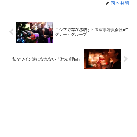
岡本 裕明
ロシアで存在感増す民間軍事請負会社=ワ
グナー・グループ
私がワイン通になれない「3つの理由」