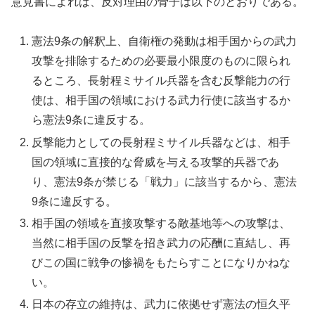
意見書によれば、反対理由の骨子は以下のとおりである。
憲法9条の解釈上、自衛権の発動は相手国からの武力
攻撃を排除するための必要最小限度のものに限られ
るところ、長射程ミサイル兵器を含む反撃能力の行
使は、相手国の領域における武力行使に該当するか
ら憲法9条に違反する。
反撃能力としての長射程ミサイル兵器などは、相手
国の領域に直接的な脅威を与える攻撃的兵器であ
り、憲法9条が禁じる「戦力」に該当するから、憲法
9条に違反する。
相手国の領域を直接攻撃する敵基地等への攻撃は、
当然に相手国の反撃を招き武力の応酬に直結し、再
びこの国に戦争の惨禍をもたらすことになりかねな
い。
日本の存立の維持は、武力に依拠せず憲法の恒久平