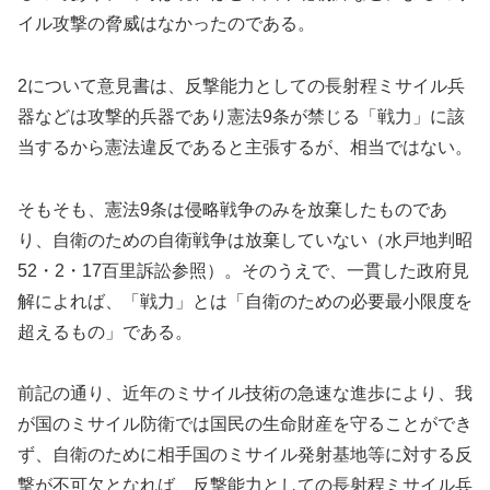
イル攻撃の脅威はなかったのである。
2について意見書は、反撃能力としての長射程ミサイル兵
器などは攻撃的兵器であり憲法9条が禁じる「戦力」に該
当するから憲法違反であると主張するが、相当ではない。
そもそも、憲法9条は侵略戦争のみを放棄したものであ
り、自衛のための自衛戦争は放棄していない（水戸地判昭
52・2・17百里訴訟参照）。そのうえで、一貫した政府見
解によれば、「戦力」とは「自衛のための必要最小限度を
超えるもの」である。
前記の通り、近年のミサイル技術の急速な進歩により、我
が国のミサイル防衛では国民の生命財産を守ることができ
ず、自衛のために相手国のミサイル発射基地等に対する反
撃が不可欠となれば、反撃能力としての長射程ミサイル兵