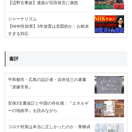
【辺野古事故】遺族が百田発言に激怒
ジャーナリズム
【NHK性加害】3年放置は意図的か：お粗末
すぎる対応
書評
平和都市・広島の設計者・浜井信三の著書
『原爆市長』
安保3文書改訂と中国の存在感：『エネルギ
ーの地政学』を読みながら
コロナ対策は本当に正しかったのか：青柳貞