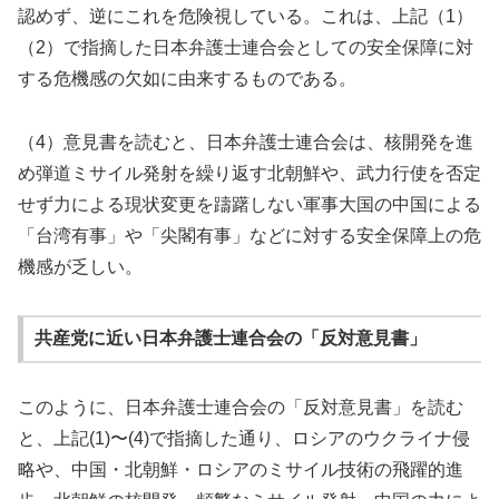
認めず、逆にこれを危険視している。これは、上記（1）
（2）で指摘した日本弁護士連合会としての安全保障に対
する危機感の欠如に由来するものである。
（4）意見書を読むと、日本弁護士連合会は、核開発を進
め弾道ミサイル発射を繰り返す北朝鮮や、武力行使を否定
せず力による現状変更を躊躇しない軍事大国の中国による
「台湾有事」や「尖閣有事」などに対する安全保障上の危
機感が乏しい。
共産党に近い日本弁護士連合会の「反対意見書」
このように、日本弁護士連合会の「反対意見書」を読む
と、上記(1)〜(4)で指摘した通り、ロシアのウクライナ侵
略や、中国・北朝鮮・ロシアのミサイル技術の飛躍的進