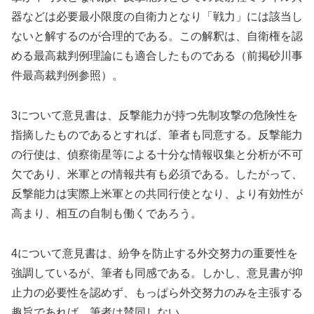
器などは必要最小限度の自衛力となり「戦力」には該当し
ないと解するのが合理的である。この解釈は、自衛権を認
める最高裁判例理論にも適合したものである（前掲砂川事
件最高裁判例参照）。
3について意見書は、反撃能力が持つ先制攻撃の危険性を
指摘したものであるとすれば、筆者も同意する。反撃能力
の行使は、偵察衛星等による十分な情報収集と分析が不可
欠であり、米軍との情報共有も必須である。したがって、
反撃能力は実際上米軍との共同行使となり、より有効性が
高まり、相互の自制も働くであろう。
4について意見書は、紛争を防止する外交努力の重要性を
強調しているが、筆者も同感である。しかし、意見書が抑
止力の必要性を認めず、もっぱら外交努力のみを主張する
趣旨であれば、筆者は賛同しない。