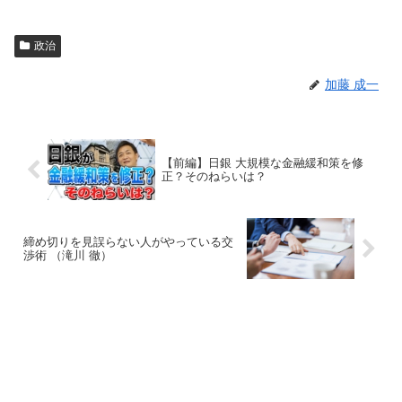
政治
加藤 成一
【前編】日銀 大規模な金融緩和策を修
正？そのねらいは？
締め切りを見誤らない人がやっている交
渉術 （滝川 徹）