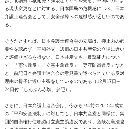
歩、北朝鮮の核開発・頻繁なミサイル発射、中国の力によ
る現状変更などに対する、日本国民の危機感に比べ、日本
弁護士連合会として、安全保障への危機感が乏しいのであ
る。
そうだとすれば、日本弁護士連合会の立場は、抑止力の必
要性を認めず、平和外交一辺倒の日本共産党の立場に近い
と評価せざるを得ない。日本共産党も、反撃能力につい
て、「憲法違反」「立憲主義違反」「専守防衛違反」など
と、前記日本弁護士連合会の意見書で述べられている反対
理由の骨子に近い主張をしているのである（12月17日～
24日付「しんぶん赤旗」参照）。
さらに、日本弁護士連合会は、今から7年前の2015年成立
の「平和安全法制」に対しても、日本共産党と同様に、集
団的自衛権行使容認は立憲主義違反であり、危険な憲法違