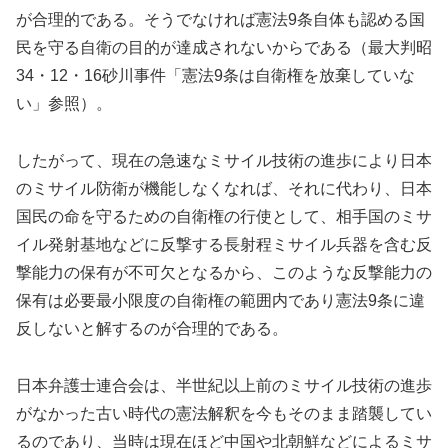
が合理的である。そうでなければ憲法9条自体も認める国
民を守る自衛の目的が達成されないからである（最大判昭
34・12・16砂川事件「憲法9条は自衛権を放棄していな
い」参照）。
したがって、現在の急速なミサイル技術の進歩により日本
のミサイル防衛が機能しなくなれば、それに代わり、日本
国民の命を守るための自衛権の行使として、相手国のミサ
イル発射基地などに反撃する長射程ミサイル兵器を含む反
撃能力の保有が不可欠となるから、このような反撃能力の
保有は必要最小限度の自衛権の範囲内であり憲法9条に違
反しないと解するのが合理的である。
日本弁護士連合会は、半世紀以上前のミサイル技術の進歩
がなかった古い時代の憲法解釈を今もそのまま踏襲してい
るのであり、当時は現在ほど中国や北朝鮮などによるミサ