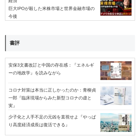
経済
巨大IPOが殺した米株市場と世界金融市場の
今後
書評
安保3文書改訂と中国の存在感：『エネルギ
ーの地政学』を読みながら
コロナ対策は本当に正しかったのか：青柳貞
一郎『臨床現場からみた新型コロナの虚と
実』
少子化と人手不足の元凶を直視せよ『やっぱ
り高度経済成長は復活できる』