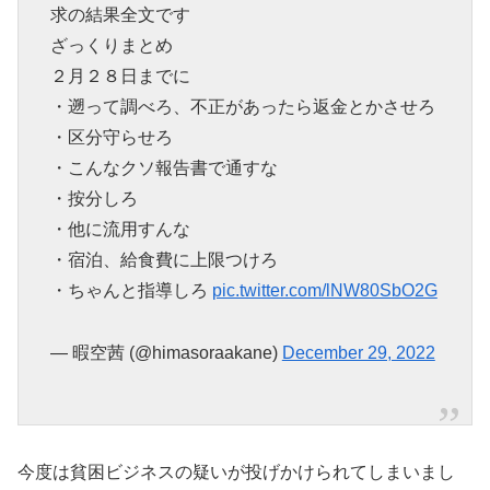
求の結果全文です
ざっくりまとめ
２月２８日までに
・遡って調べろ、不正があったら返金とかさせろ
・区分守らせろ
・こんなクソ報告書で通すな
・按分しろ
・他に流用すんな
・宿泊、給食費に上限つけろ
・ちゃんと指導しろ
pic.twitter.com/lNW80SbO2G
— 暇空茜 (@himasoraakane)
December 29, 2022
今度は貧困ビジネスの疑いが投げかけられてしまいまし