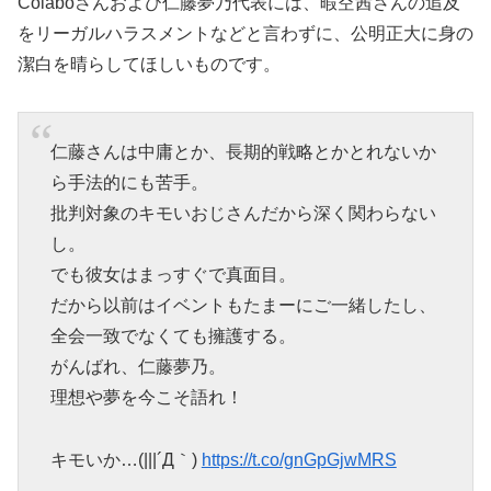
Colaboさんおよび仁藤夢乃代表には、暇空茜さんの追及
をリーガルハラスメントなどと言わずに、公明正大に身の
潔白を晴らしてほしいものです。
仁藤さんは中庸とか、長期的戦略とかとれないか
ら手法的にも苦手。
批判対象のキモいおじさんだから深く関わらない
し。
でも彼女はまっすぐで真面目。
だから以前はイベントもたまーにご一緒したし、
全会一致でなくても擁護する。
がんばれ、仁藤夢乃。
理想や夢を今こそ語れ！
キモいか…(|||´Д｀)
https://t.co/gnGpGjwMRS