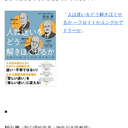
「
人は迷いをどう解きほぐせ
るか ―フロイトかユングかア
ドラーか
」
■
杉山 崇
（脳心理科学者・神奈川大学教授）