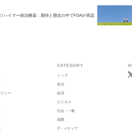
ツハイマー病治療薬：期待と懸念の中でFDAが承認
U
CATEGORY
O
覧
トップ
覧
政治
ポリシー
経済
ビジネス
集
社会・一般
社
国際
載
IT・メディア