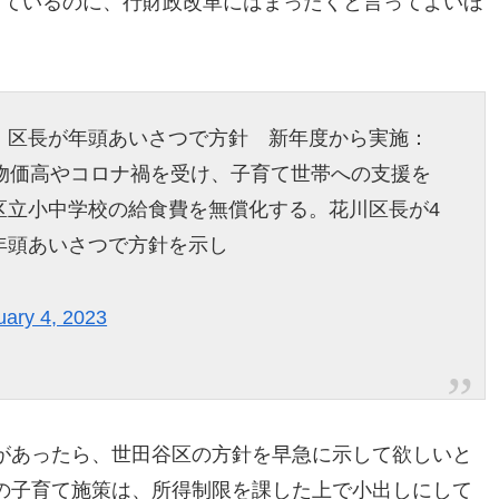
っているのに、行財政改革にはまったくと言ってよいほ
 区長が年頭あいさつで方針 新年度から実施：
物価高やコロナ禍を受け、子育て世帯への支援を
区立小中学校の給食費を無償化する。花川区長が4
年頭あいさつで方針を示し
uary 4, 2023
があったら、世田谷区の方針を早急に示して欲しいと
の子育て施策は、所得制限を課した上で小出しにして