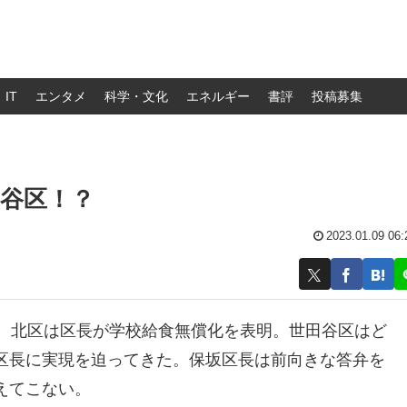
IT
エンタメ
科学・文化
エネルギー
書評
投稿募集
谷区！？
2023.01.09 06:
区、北区は区長が学校給食無償化を表明。世田谷区はど
区長に実現を迫ってきた。保坂区長は前向きな答弁を
えてこない。