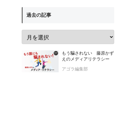
過去の記事
もう騙されない 藤原かず
えのメディアリテラシー
アゴラ編集部