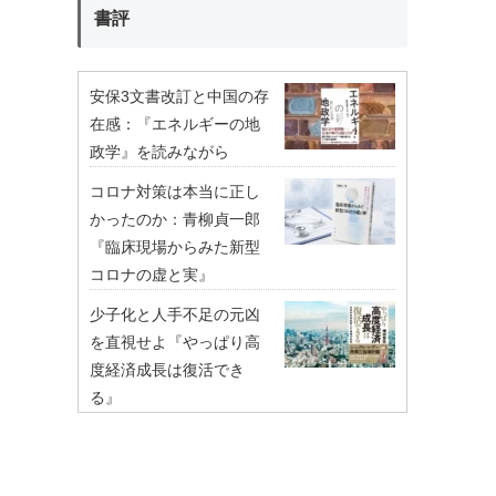
書評
安保3文書改訂と中国の存
在感：『エネルギーの地
政学』を読みながら
コロナ対策は本当に正し
かったのか：青柳貞一郎
『臨床現場からみた新型
コロナの虚と実』
少子化と人手不足の元凶
を直視せよ『やっぱり高
度経済成長は復活でき
る』