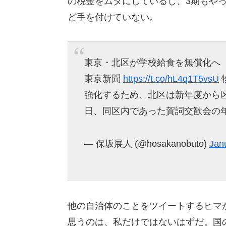
の税金をムダにしているし、3期もや
ど手を付けていない。
東京・北区が学校給食を無償化へ
東京新聞
https://t.co/hL4q1T5vsU
強化するため、北区は新年度から
日、同区内であった賀詞交歓会の
— 保坂展人 (@hosakanobuto)
Jan
他の自治体のことをツイートするヒマ
思うのは、私だけではないはずだ。国