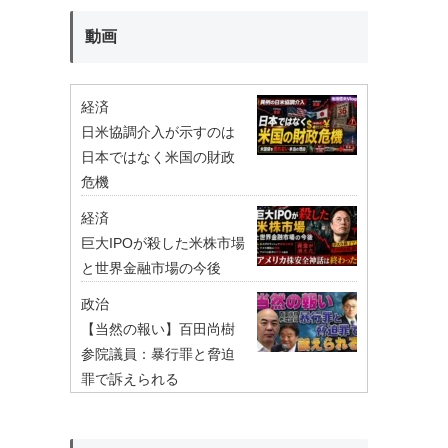
動画
経済
日米協調介入が示すのは
日本ではなく米国の財政
危機
経済
巨大IPOが殺した米株市場
と世界金融市場の今後
政治
【当然の報い】百田尚樹
参院議員：暴行罪と脅迫
罪で訴えられる