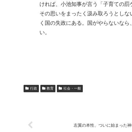
ければ、小池知事が言う「子育ての罰
その思いをまったく汲み取ろうとしな
く国の失政にある。国がやらないなら
い。
行政
教育
社会・一般
左翼の本性、ついに始まった神