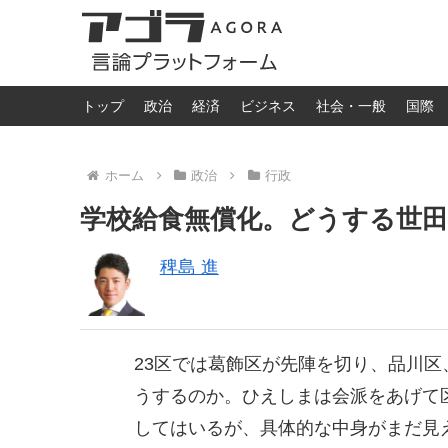
トップ
政治
経済
ビジネス
社会・一般
国際
ホーム
政治
行政
学校給食無償化。どうする世田
稗島 進
23区では葛飾区が先陣を切り、品川
うするのか。ひえしまは会派をあげて
してはいるが、具体的な中身がまだ見