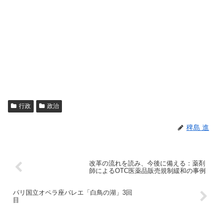
行政
政治
稗島 進
改革の流れを読み、今後に備える：薬剤
師によるOTC医薬品販売規制緩和の事例
パリ国立オペラ座バレエ「白鳥の湖」3回
目