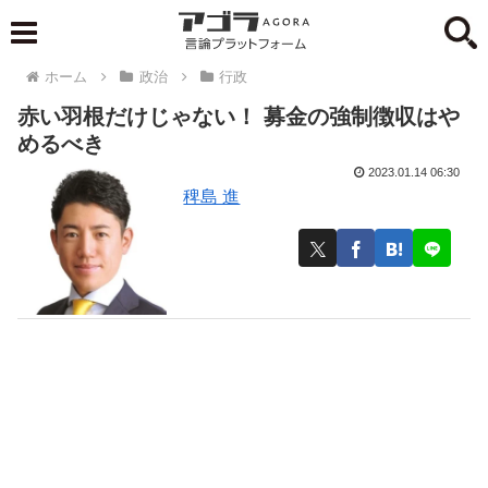
ホーム
政治
行政
赤い羽根だけじゃない！ 募金の強制徴収はや
めるべき
2023.01.14 06:30
稗島 進