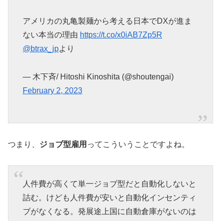
アメリカの丸亀製麺から考える日本でDXが進ま
ない本当の理由
https://t.co/x0iAB7Zp5R
@btrax_jp
より
— 木下斉/ Hitoshi Kinoshita (@shoutengai)
February 2, 2023
つまり、
ジョブ型雇用
ってこういうことですよね。
人件費が高くて単一ジョブ型だと自動化しないと
詰む。けども人件費が安いと自動化インセンティ
ブがなくなる。発展途上国に自動倉庫がないのは