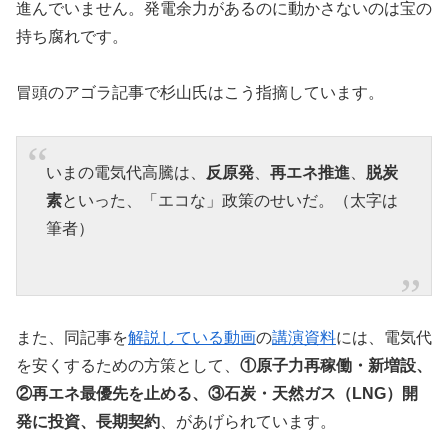
進んでいません。発電余力があるのに動かさないのは宝の
持ち腐れです。
冒頭のアゴラ記事で杉山氏はこう指摘しています。
いまの電気代高騰は、
反原発
、
再エネ推進
、
脱炭
素
といった、「エコな」政策のせいだ。（太字は
筆者）
また、同記事を
解説している動画
の
講演資料
には、電気代
を安くするための方策として、
①原子力再稼働・新増設、
②再エネ最優先を止める、③石炭・天然ガス（LNG）開
発に投資、長期契約
、があげられています。