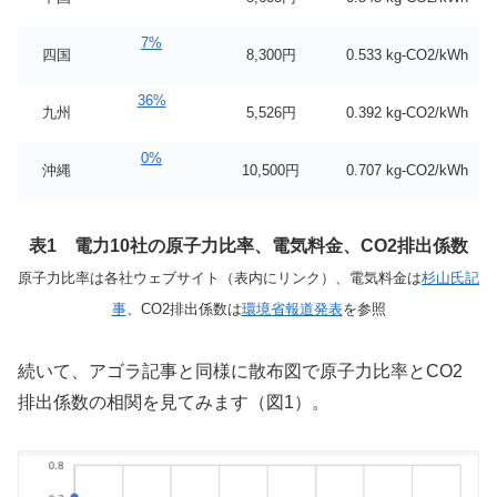
7%
四国
8,300円
0.533 kg-CO2/kWh
36%
九州
5,526円
0.392 kg-CO2/kWh
0%
沖縄
10,500円
0.707 kg-CO2/kWh
表1 電力10社の原子力比率、電気料金、CO2排出係数
原子力比率は各社ウェブサイト（表内にリンク）、電気料金は
杉山氏記
事
、CO2排出係数は
環境省報道発表
を参照
続いて、アゴラ記事と同様に散布図で原子力比率とCO2
排出係数の相関を見てみます（図1）。