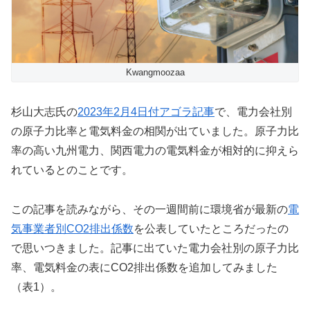
Kwangmoozaa
杉山大志氏の
2023年2月4日付アゴラ記事
で、電力会社別
の原子力比率と電気料金の相関が出ていました。原子力比
率の高い九州電力、関西電力の電気料金が相対的に抑えら
れているとのことです。
この記事を読みながら、その一週間前に環境省が最新の
電
気事業者別CO2排出係数
を公表していたところだったの
で思いつきました。記事に出ていた電力会社別の原子力比
率、電気料金の表にCO2排出係数を追加してみました
（表1）。