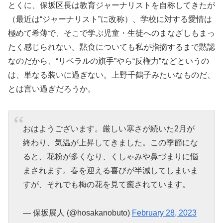
とくに、保坂区長は教育ジャーナリストを自称してきたが
（最近は“ジャーナリスト”に改称）、学校に対する愛情は
極めて希薄で、そこで学ぶ児童・生徒へのまなざしもまっ
たく感じられない。黙食についても私が指摘するまで黙認
なのだから、“リベラルの旗手”やら“反権力”などというの
は、単なる装いに過ぎない。上野千鶴子みたいなものだ、
とは言い過ぎだろうか。
おはようございます。厳しい寒さが続いた2月が
終わり、気温が上昇してきました。この季節にな
ると、花粉が多くなり、くしゃみや鼻づまりに悩
まされます。春を迎える喜びが半減してしまいま
すが、それでも梅の花を見て癒されています。
— 保坂展人 (@hosakanobuto)
February 28, 2023