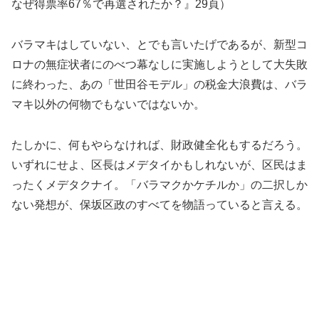
なぜ得票率67％で再選されたか？』29頁）
バラマキはしていない、とでも言いたげであるが、新型コ
ロナの無症状者にのべつ幕なしに実施しようとして大失敗
に終わった、あの「世田谷モデル」の税金大浪費は、バラ
マキ以外の何物でもないではないか。
たしかに、何もやらなければ、財政健全化もするだろう。
いずれにせよ、区長はメデタイかもしれないが、区民はま
ったくメデタクナイ。「バラマクかケチルか」の二択しか
ない発想が、保坂区政のすべてを物語っていると言える。