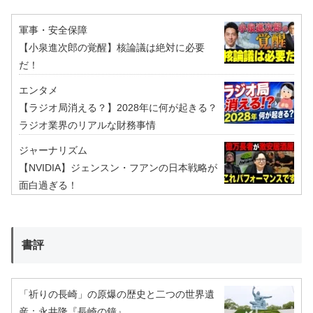
軍事・安全保障
【小泉進次郎の覚醒】核論議は絶対に必要
だ！
エンタメ
【ラジオ局消える？】2028年に何が起きる？
ラジオ業界のリアルな財務事情
ジャーナリズム
【NVIDIA】ジェンスン・フアンの日本戦略が
面白過ぎる！
書評
「祈りの長崎」の原爆の歴史と二つの世界遺
産：永井隆『長崎の鐘』