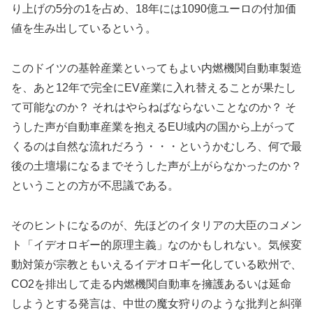
り上げの5分の1を占め、18年には1090億ユーロの付加価
値を生み出しているという。
このドイツの基幹産業といってもよい内燃機関自動車製造
を、あと12年で完全にEV産業に入れ替えることが果たし
て可能なのか？ それはやらねばならないことなのか？ そ
うした声が自動車産業を抱えるEU域内の国から上がって
くるのは自然な流れだろう・・・というかむしろ、何で最
後の土壇場になるまでそうした声が上がらなかったのか？
ということの方が不思議である。
そのヒントになるのが、先ほどのイタリアの大臣のコメン
ト「イデオロギー的原理主義」なのかもしれない。気候変
動対策が宗教ともいえるイデオロギー化している欧州で、
CO2を排出して走る内燃機関自動車を擁護あるいは延命
しようとする発言は、中世の魔女狩りのような批判と糾弾