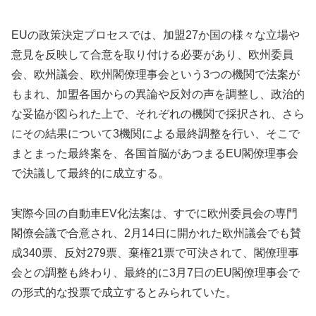
EUの政策決定プロセスでは、加盟27か国の様々な立場や
意見を反映して合意を取り付ける必要があり、欧州委員
会、欧州議会、欧州閣僚理事会という3つの機関で法案が
もまれ、加盟各国からの異論や反対の声を調整し、政治的
な妥協が図られた上で、それぞれの機関で採択され、さら
にその結果について3機関による最終調整を行い、そこで
まとまった最終案を、各国首脳があつまるEU閣僚理事会
で決議して最終的に成立する。
実際今回の自動車EV化法案は、すでに欧州委員会の専門
閣僚会議で合意され、2月14日に開かれた欧州議会でも賛
成340票、反対279票、棄権21票で可決されて、閣僚理事
会との調整も終わり、最終的に3月7日のEU閣僚理事会で
の形式的な投票で成立するとみられていた。