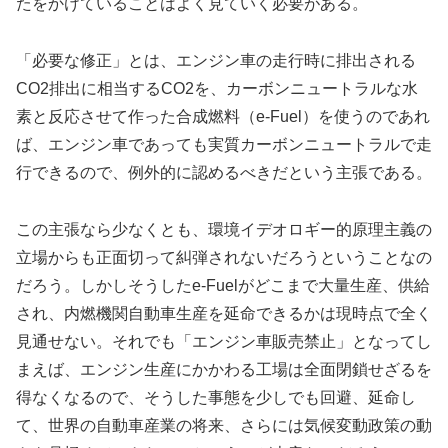
たをかけていることはよく見ていく必要がある。
「必要な修正」とは、エンジン車の走行時に排出される
CO2排出に相当するCO2を、カーボンニュートラルな水
素と反応させて作った合成燃料（e-Fuel）を使うのであれ
ば、エンジン車であっても実質カーボンニュートラルで走
行できるので、例外的に認めるべきだという主張である。
この主張なら少なくとも、環境イデオロギー的原理主義の
立場からも正面切って糾弾されないだろうということなの
だろう。しかしそうしたe-Fuelがどこまで大量生産、供給
され、内燃機関自動車生産を延命できるかは現時点で全く
見通せない。それでも「エンジン車販売禁止」となってし
まえば、エンジン生産にかかわる工場は全面閉鎖せざるを
得なくなるので、そうした事態を少しでも回避、延命し
て、世界の自動車産業の将来、さらには気候変動政策の動