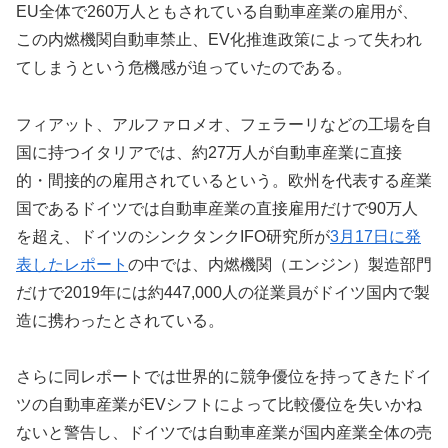
EU全体で260万人ともされている自動車産業の雇用が、
この内燃機関自動車禁止、EV化推進政策によって失われ
てしまうという危機感が迫っていたのである。
フィアット、アルファロメオ、フェラーリなどの工場を自
国に持つイタリアでは、約27万人が自動車産業に直接
的・間接的の雇用されているという。欧州を代表する産業
国であるドイツでは自動車産業の直接雇用だけで90万人
を超え、ドイツのシンクタンクIFO研究所が
3月17日に発
表したレポート
の中では、内燃機関（エンジン）製造部門
だけで2019年には約447,000人の従業員がドイツ国内で製
造に携わったとされている。
さらに同レポートでは世界的に競争優位を持ってきたドイ
ツの自動車産業がEVシフトによって比較優位を失いかね
ないと警告し、ドイツでは自動車産業が国内産業全体の売