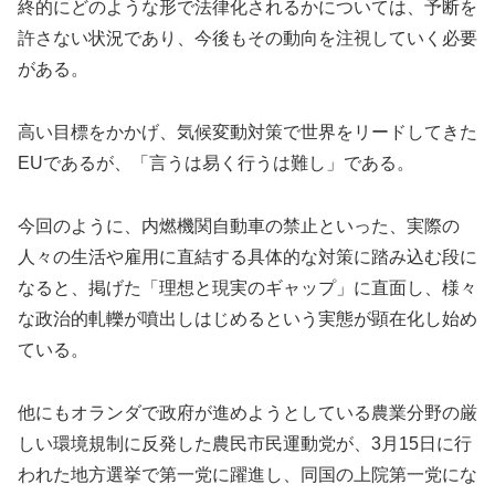
終的にどのような形で法律化されるかについては、予断を
許さない状況であり、今後もその動向を注視していく必要
がある。
高い目標をかかげ、気候変動対策で世界をリードしてきた
EUであるが、「言うは易く行うは難し」である。
今回のように、内燃機関自動車の禁止といった、実際の
人々の生活や雇用に直結する具体的な対策に踏み込む段に
なると、掲げた「理想と現実のギャップ」に直面し、様々
な政治的軋轢が噴出しはじめるという実態が顕在化し始め
ている。
他にもオランダで政府が進めようとしている農業分野の厳
しい環境規制に反発した農民市民運動党が、3月15日に行
われた地方選挙で第一党に躍進し、同国の上院第一党にな