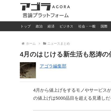
トップ
政治
経済
ビジネス
社会・一般
国際
ホーム
ニュースまとめ
4月のはじける新生活も怒涛の
アゴラ編集部
4月から値上げをするモノやサービス
の値上げは5000品目を超える見通し