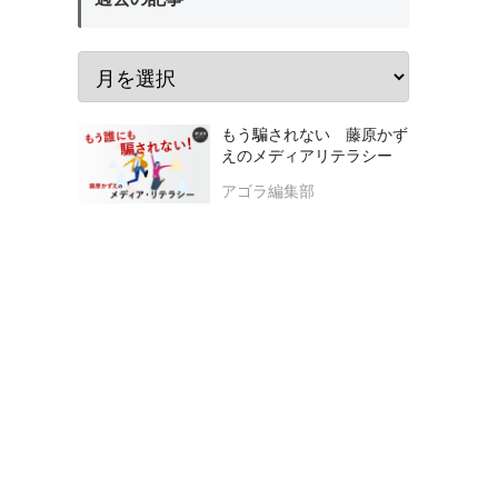
もう騙されない 藤原かず
えのメディアリテラシー
アゴラ編集部