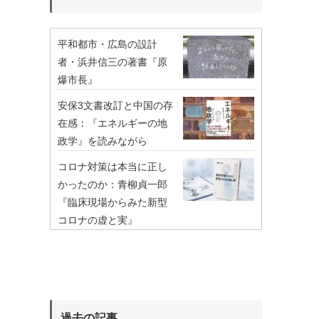
平和都市・広島の設計
者・浜井信三の著書『原
爆市長』
安保3文書改訂と中国の存
在感：『エネルギーの地
政学』を読みながら
コロナ対策は本当に正し
かったのか：青柳貞一郎
『臨床現場からみた新型
コロナの虚と実』
過去の記事