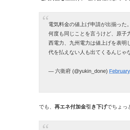
電気料金の値上げ申請が出揃った
何度も同じことを言うけど、原子
西電力、九州電力は値上げを表明
代を払えない人も出てくるんじゃ
— 六衛府 (@yukin_done)
February
でも、
再エネ付加金引き下げ
でちょっ