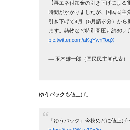
【再エネ付加金の引き下げによる
時間がかかりましたが、国民民主
引き下げで4月（5月請求分）から
ます。鋳物など特別高圧も約80／
pic.twitter.com/aKgYwnToqX
— 玉木雄一郎（国民民主党代表） (@tam
ゆうパックも
値上げ。
「ゆうパック」今秋めどに値上げへ