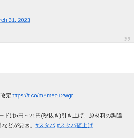
ch 31, 2023
格改定
https://t.co/mYmeoT2wgr
フードは5円～21円(税抜き)引き上げ。原材料の調達
昇などが要因。
#スタバ
#スタバ値上げ