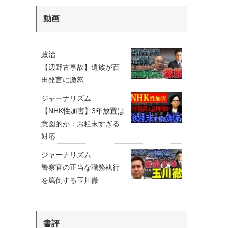
動画
政治
【辺野古事故】遺族が百
田発言に激怒
ジャーナリズム
【NHK性加害】3年放置は
意図的か：お粗末すぎる
対応
ジャーナリズム
警察官の正当な職務執行
を罵倒する玉川徹
書評