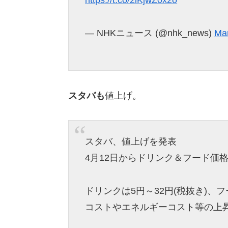
https://t.co/2iKjwZ0x2o
— NHKニュース (@nhk_news)
Mar
スタバも
値上げ。
スタバ、値上げを発表
4月12日からドリンク＆フード価
ドリンクは5円～32円(税抜き)、
コストやエネルギーコスト等の上