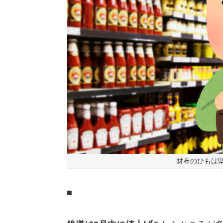
財布のひもは堅くな
■