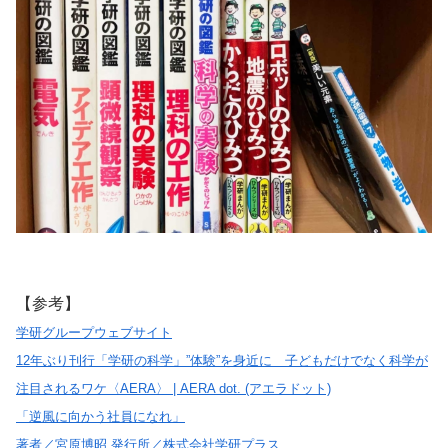
【参考】
学研グループウェブサイト
12年ぶり刊行「学研の科学」”体験”を身近に 子どもだけでなく科学が
注目されるワケ〈AERA〉 | AERA dot. (アエラドット)
「逆風に向かう社員になれ」
著者／宮原博昭 発行所／株式会社学研プラス