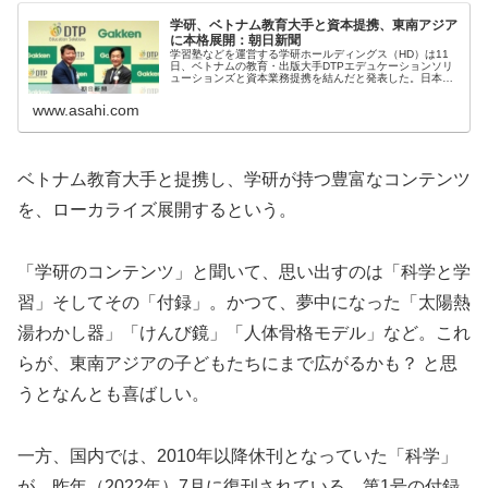
学研、ベトナム教育大手と資本提携、東南アジア
に本格展開：朝日新聞
学習塾などを運営する学研ホールディングス（HD）は11
日、ベトナムの教育・出版大手DTPエデュケーションソリ
ューションズと資本業務提携を結んだと発表した。日本国
内は少子化で競争環境が厳しさを増すなか…
www.asahi.com
ベトナム教育大手と提携し、学研が持つ豊富なコンテンツ
を、
ローカライズ展開するという。
「学研のコンテンツ」と聞いて、思い出すのは「科学と学
習」
そしてその「付録」。かつて、夢中になった「太陽熱
湯わかし器」
「けんび鏡」「人体骨格モデル」など。これ
らが、
東南アジアの子どもたちにまで広がるかも？ と思
うとなんとも喜ばしい。
一方、国内では、2010年以降休刊となっていた「科学」
が、
昨年（2022年）7月に復刊されている。第1号の付録