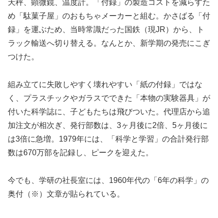
天秤、顕微鏡、温度計。「付録」の製造コストを減らすた
め「
駄菓子屋」のおもちゃメーカーと組む。かさばる「付
録」
を運ぶため、当時常識だった国鉄（現JR）から、
ト
ラック輸送へ切り替える。なんとか、
新学期の発売にこぎ
つけた。
組み立てに失敗しやすく壊れやすい「紙の付録」ではな
く、
プラスチックやガラスでできた「本物の実験器具」
が
付いた科学誌に、子どもたちは飛びついた。
代理店から追
加注文が相次ぎ、発行部数は、3ヶ月後に2倍、
5ヶ月後に
は3倍に急増。1979年には、「科学と学習」
の合計発行部
数は670万部を記録し、ピークを迎えた。
今でも、学研の社長室には、1960年代の「6年の科学」
の
奥付（※）文章が貼られている。