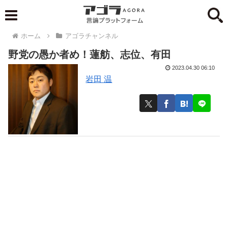
ホーム
アゴラチャンネル
野党の愚か者め！蓮舫、志位、有田
2023.04.30 06:10
岩田 温