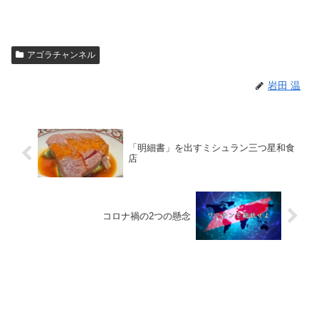
アゴラチャンネル
岩田 温
「明細書」を出すミシュラン三つ星和食
店
コロナ禍の2つの懸念