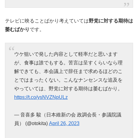
テレビに映ることばかり考えていては
野党に対する期待は
萎むばかり
です。
ウケ狙いで発した内容として軽率だと思います
が、食事は誰でもする。苦言は呈すくらいなら理
解できても、本会議上で辞任まで求めるほどのこ
とではまったくない。こんなナンセンスな追及を
やっていては、野党に対する期待は萎むばかり。
https://t.co/ysNVZNpULz
— 音喜多 駿（日本維新の会 政調会長・参議院議
員） (@otokita)
April 26, 2023