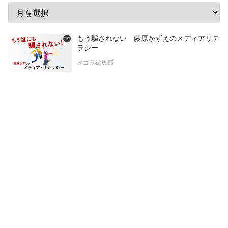
もう騙されない 藤原かずえのメディアリテ
ラシー
アゴラ編集部