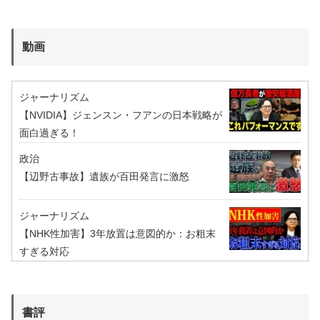
動画
ジャーナリズム
【NVIDIA】ジェンスン・フアンの日本戦略が
面白過ぎる！
政治
【辺野古事故】遺族が百田発言に激怒
ジャーナリズム
【NHK性加害】3年放置は意図的か：お粗末
すぎる対応
書評