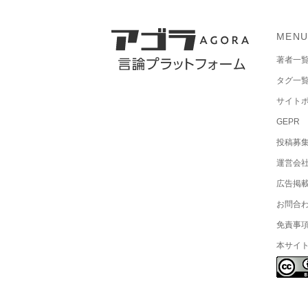
MEN
著者一
タグ一
サイト
GEPR
投稿募
運営会
広告掲
お問合
免責事
本サイ