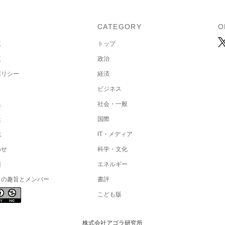
U
CATEGORY
O
覧
トップ
覧
政治
ポリシー
経済
ビジネス
集
社会・一般
社
国際
載
IT・メディア
わせ
科学・文化
項
エネルギー
トの趣旨とメンバー
書評
こども版
株式会社アゴラ研究所