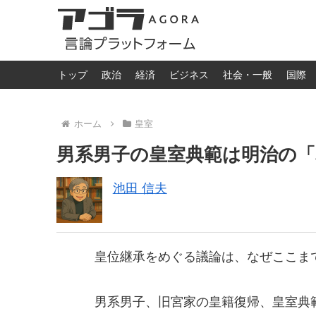
トップ
政治
経済
ビジネス
社会・一般
国際
ホーム
皇室
男系男子の皇室典範は明治の「
池田 信夫
皇位継承をめぐる議論は、なぜここま
男系男子、旧宮家の皇籍復帰、皇室典