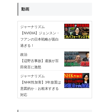
動画
ジャーナリズム
【NVIDIA】ジェンスン・
フアンの日本戦略が面白
過ぎる！
政治
【辺野古事故】遺族が百
田発言に激怒
ジャーナリズム
【NHK性加害】3年放置は
意図的か：お粗末すぎる
対応