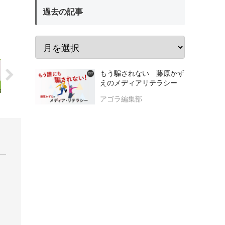
過去の記事
もう騙されない 藤原かず
えのメディアリテラシー
アゴラ編集部