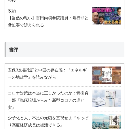
今後
政治
【当然の報い】百田尚樹参院議員：暴行罪と
脅迫罪で訴えられる
書評
安保3文書改訂と中国の存在感：『エネルギ
ーの地政学』を読みながら
コロナ対策は本当に正しかったのか：青柳貞
一郎『臨床現場からみた新型コロナの虚と
実』
少子化と人手不足の元凶を直視せよ『やっぱ
り高度経済成長は復活できる』