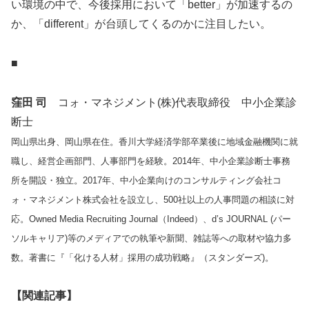
い環境の中で、今後採用において「better」が加速するの
か、「different」が台頭してくるのかに注目したい。
■
窪田 司
コォ・マネジメント(株)代表取締役 中小企業診
断士
岡山県出身、岡山県在住。香川大学経済学部卒業後に地域金融機関に就
職し、経営企画部門、人事部門を経験。2014年、中小企業診断士事務
所を開設・独立。2017年、中小企業向けのコンサルティング会社コ
ォ・マネジメント株式会社を設立し、500社以上の人事問題の相談に対
応。Owned Media Recruiting Journal（Indeed）、d’s JOURNAL (パー
ソルキャリア)等のメディアでの執筆や新聞、雑誌等への取材や協力多
数。著書に『「化ける人材」採用の成功戦略』（スタンダーズ)。
【関連記事】