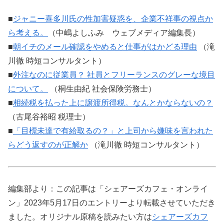
■
ジャニー喜多川氏の性加害疑惑を、企業不祥事の視点か
ら考える。
（中嶋よしふみ ウェブメディア編集長）
■
朝イチのメール確認をやめると仕事がはかどる理由
（滝
川徹 時短コンサルタント）
■
外注なのに従業員？ 社員とフリーランスのグレーな境目
について。
（桐生由紀 社会保険労務士）
■
相続税を払った上に譲渡所得税。なんとかならないの？
（古尾谷裕昭 税理士）
■
「目標未達で有給取るの？」と上司から嫌味を言われた
らどう返すのが正解か
（滝川徹 時短コンサルタント）
編集部より：この記事は「シェアーズカフェ・オンライ
ン」2023年5月17日のエントリーより転載させていただき
ました。オリジナル原稿を読みたい方は
シェアーズカフ