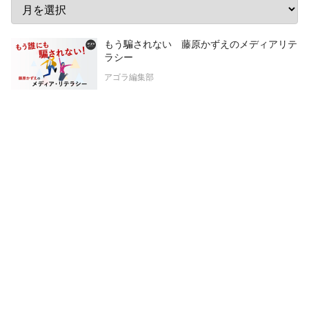
もう騙されない 藤原かずえのメディアリテ
ラシー
アゴラ編集部