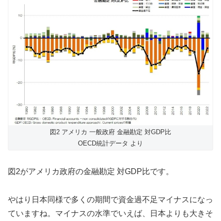
図2 アメリカ 一般政府 金融勘定 対GDP比
OECD統計データ より
図2がアメリカ政府の金融勘定 対GDP比です。
やはり日本同様で多くの期間で資金過不足マイナスになっ
ていますね。マイナスの水準でいえば、日本よりも大きそ