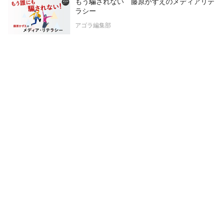
もう騙されない 藤原かずえのメディアリテ
ラシー
アゴラ編集部