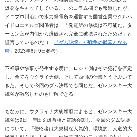
爆発をキャッチしている。このコラム欄でも報道したが、
ドニプロ川沿いで水力発電所を運営する国営企業ウクルハ
イドロエネルゴ関係者は、「発電所の修復は不可能だ。タ
ービン室が内側から爆破され完全に破壊されたためだ」と
証言しているのだ（「
『ダム破壊』が戦争の武器となる
時
」2023年6月9日参考）。
不祥事や惨事が発生する度に、ロシア側はその犯行を否定
し、全てをウクライナ側、そして西側の仕業とうそぶいて
きた。そして今回のダム決壊でも同じだ。ゼレンスキー大
統領が激怒したのも理解できる。
ちなみに、ウクライナ大統領府によると、ゼレンスキー大
統領は9日、岸田文雄首相と電話会談し、今回のダム決壊
について、「侵略者は大規模な人為的、環境的、人道的大