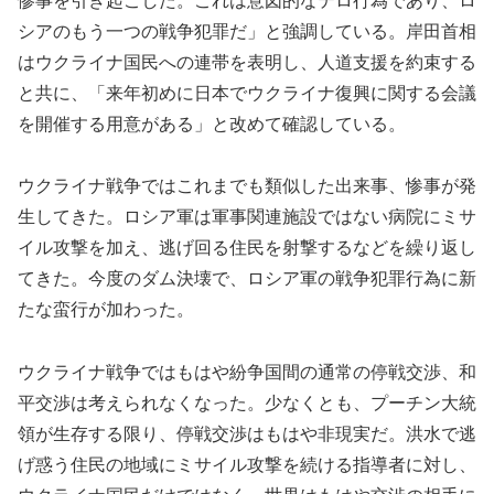
惨事を引き起こした。これは意図的なテロ行為であり、ロ
シアのもう一つの戦争犯罪だ」と強調している。岸田首相
はウクライナ国民への連帯を表明し、人道支援を約束する
と共に、「来年初めに日本でウクライナ復興に関する会議
を開催する用意がある」と改めて確認している。
ウクライナ戦争ではこれまでも類似した出来事、惨事が発
生してきた。ロシア軍は軍事関連施設ではない病院にミサ
イル攻撃を加え、逃げ回る住民を射撃するなどを繰り返し
てきた。今度のダム決壊で、ロシア軍の戦争犯罪行為に新
たな蛮行が加わった。
ウクライナ戦争ではもはや紛争国間の通常の停戦交渉、和
平交渉は考えられなくなった。少なくとも、プーチン大統
領が生存する限り、停戦交渉はもはや非現実だ。洪水で逃
げ惑う住民の地域にミサイル攻撃を続ける指導者に対し、