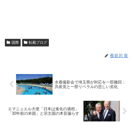
国際
転載ブログ
長谷川 良
水着撮影会で埼玉県が対応を一部撤回：
共産党と一部リベラルの悲しい劣化
エマニュエル大使「日本は進化の過程」
「30年前の米国」と宗主国の本音漏らす