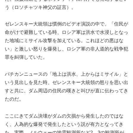
う（ロソチャツキ神父の証言）。
ゼレンスキー大統領は慣例のビデオ演説の中で、「住民が
命がけで避難している時、ロシア軍は洪水で水浸しとなっ
た地域にミサイル攻撃を加えている。これほどの悪はな
い」と激しい怒りを爆発し、ロシア軍の非人道的な戦争犯
罪を糾弾していた。
バチカンニュースの「地上は洪水、上からはミサイル」と
いう見出しを見た時、ゼレンスキー大統領の怒りを思い出
すと共に、ダム周辺の住民の嘆きと叫びが直に伝わってき
たのだ。
ここにきてダム決壊がダムの欠損から発生したのではな
く、人為的な爆発で発生したという説が有力となってき
た。実際、ノルウェーの地震観測所など2、3の観測所が