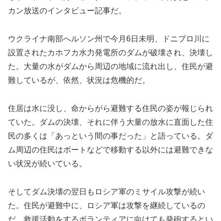
カン放送のインタビュー記事だ。
ウクライナ南部へルソン州で今月6日未明、ドニプロ川に
設置されたカホフカ水力発電所のダムが破壊され、決壊し
た。大量の水がダムから周辺の地域に流れ出し、住民が避
難しているが、依然、状況は危機的だ。
住居は水に没し、命からがら避難する住民の姿が報じられ
ていた。ダムの決壊、それに伴う大量の放水に直面した住
民の多くは「あっという間の事だった」と語っている。ダ
ム周辺の住民はボートなどで移動する以外には避難できな
い状況が続いている。
そしてダム決壊の翌日もロシア軍のミサイル攻撃が続い
た。住民が避難中に、ロシア軍は攻撃を継続しているの
だ。救援活動をするボランティアに向けても発砲するとい