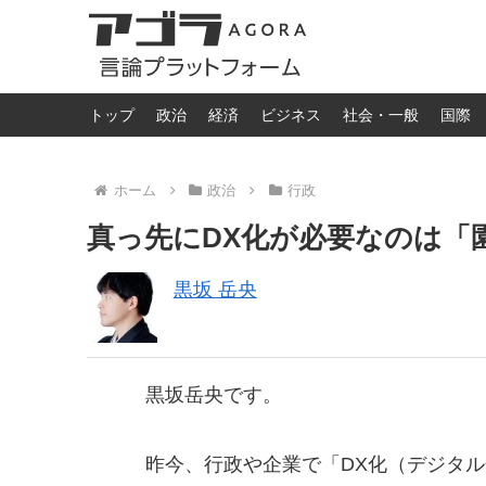
トップ
政治
経済
ビジネス
社会・一般
国際
ホーム
政治
行政
真っ先にDX化が必要なのは「
黒坂 岳央
黒坂岳央です。
昨今、行政や企業で「DX化（デジタ