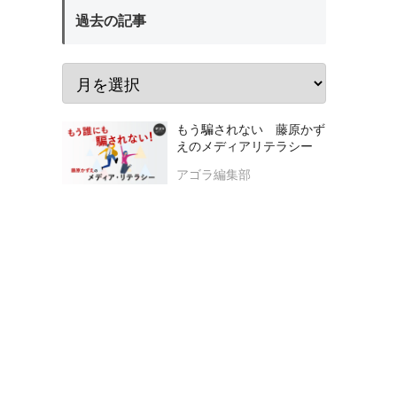
過去の記事
もう騙されない 藤原かず
えのメディアリテラシー
アゴラ編集部