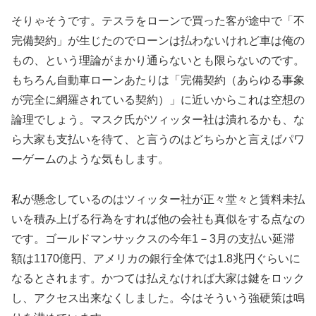
そりゃそうです。テスラをローンで買った客が途中で「不
完備契約」が生じたのでローンは払わないけれど車は俺の
もの、という理論がまかり通らないとも限らないのです。
もちろん自動車ローンあたりは「完備契約（あらゆる事象
が完全に網羅されている契約）」に近いからこれは空想の
論理でしょう。マスク氏がツィッター社は潰れるかも、な
ら大家も支払いを待て、と言うのはどちらかと言えばパワ
ーゲームのような気もします。
私が懸念しているのはツィッター社が正々堂々と賃料未払
いを積み上げる行為をすれば他の会社も真似をする点なの
です。ゴールドマンサックスの今年1－3月の支払い延滞
額は1170億円、アメリカの銀行全体では1.8兆円ぐらいに
なるとされます。かつては払えなければ大家は鍵をロック
し、アクセス出来なくしました。今はそういう強硬策は鳴