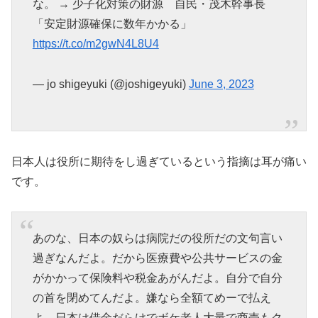
な。 → 少子化対策の財源 自民・茂木幹事長
「安定財源確保に数年かかる」
https://t.co/m2gwN4L8U4
— jo shigeyuki (@joshigeyuki)
June 3, 2023
日本人は役所に期待をし過ぎているという指摘は耳が痛い
です。
あのな、日本の奴らは病院だの役所だの文句言い
過ぎなんだよ。だから医療費や公共サービスの金
がかかって保険料や税金あがんだよ。自分で自分
の首を閉めてんだよ。嫌なら全額てめーで払え
よ。日本は借金だらけでボケ老人大量で商売もク