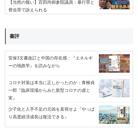
【当然の報い】百田尚樹参院議員：暴行罪と
脅迫罪で訴えられる
書評
安保3文書改訂と中国の存在感：『エネルギ
ーの地政学』を読みながら
コロナ対策は本当に正しかったのか：青柳貞
一郎『臨床現場からみた新型コロナの虚と
実』
少子化と人手不足の元凶を直視せよ『やっぱ
り高度経済成長は復活できる』