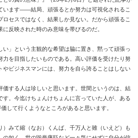
ています――結局、頑張るとか努力は可視化されるこ
プロセスではなく、結果しか見ない。だから頑張るこ
果に反映された時のみ意味を帯びるのだ。
しい」という主観的な希望は脇に置き、黙って頑張っ
努力を目指したいものである。高い評価を受けたり努
トやビジネスマンには、努力を自ら誇ることはしない
評価する人は珍しいと思います。世間というのは、結
です。今迄けちょんけちょんに言っていた人が、ある
評価して行くようなところがあると思います。
り）みて縮（なお）くんば、千万人と雖（いえど）も
）の如く、世の毀誉褒貶など一々気にせずに自分が信