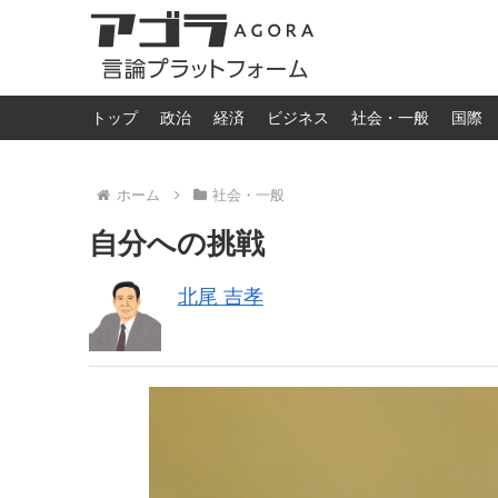
トップ
政治
経済
ビジネス
社会・一般
国際
ホーム
社会・一般
自分への挑戦
北尾 吉孝