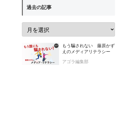
過去の記事
もう騙されない 藤原かず
えのメディアリテラシー
アゴラ編集部