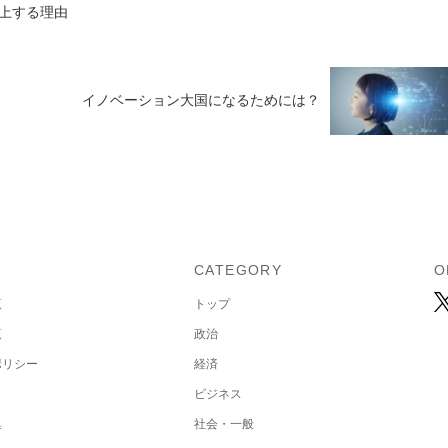
上する理由
イノベーション大国になるためには？
U
CATEGORY
O
覧
トップ
覧
政治
ポリシー
経済
ビジネス
集
社会・一般