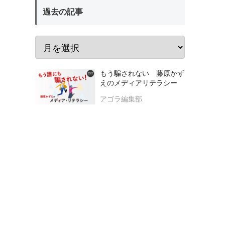
過去の記事
もう騙されない 藤原かず
えのメディアリテラシー
アゴラ編集部