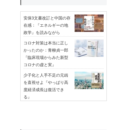
安保3文書改訂と中国の存
在感：『エネルギーの地
政学』を読みながら
コロナ対策は本当に正し
かったのか：青柳貞一郎
『臨床現場からみた新型
コロナの虚と実』
少子化と人手不足の元凶
を直視せよ『やっぱり高
度経済成長は復活でき
る』