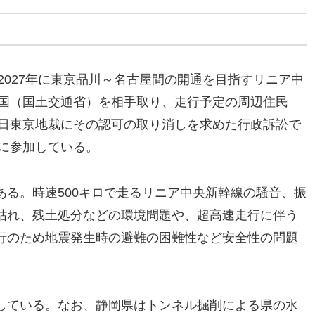
2027年に東京品川～名古屋間の開通を目指すリニア中
た国（国土交通省）を相手取り、走行予定の周辺住民
5月20日東京地裁にその認可の取り消しを求めた行政訴訟で
訟に参加している。
る。時速500キロで走るリニア中央新幹線の騒音、振
枯れ、残土処分などの環境問題や、超高速走行に伴う
行のため地震発生時の避難の困難性など安全性の問題
している。なお、静岡県はトンネル掘削による県の水