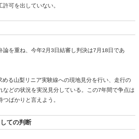
工許可を出していない。
頭弁論を重ね、今年2月3日結審し判決は7月18日であ
告が求める山梨リニア実験線への現地見分を行い、走行の
れなどの状況を実況見分している。この7年間で争点は
待つばかりと言えよう。
としての判断