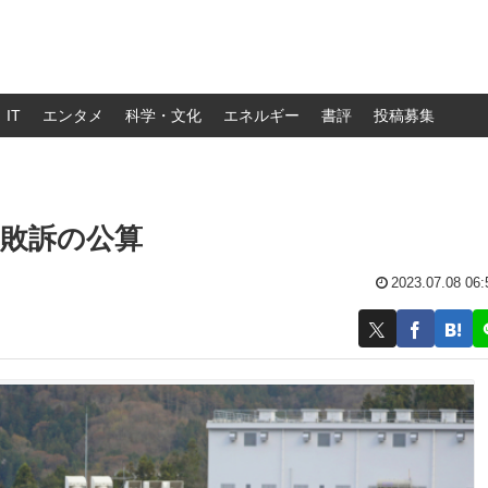
IT
エンタメ
科学・文化
エネルギー
書評
投稿募集
敗訴の公算
2023.07.08 06: