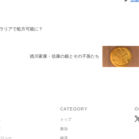
ラリアで処方可能に？
徳川家康・信康の娘とその子孫たち
U
CATEGORY
O
覧
トップ
覧
政治
ポリシー
経済