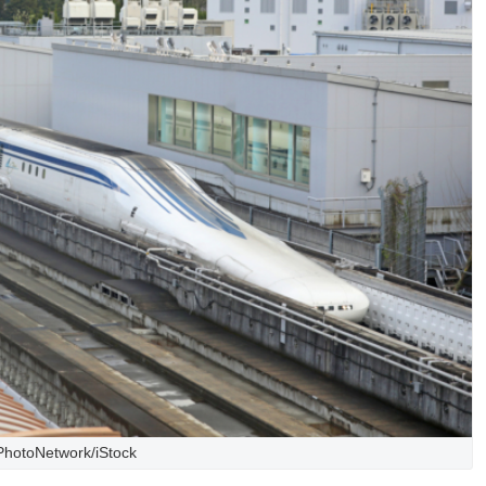
PhotoNetwork/iStock