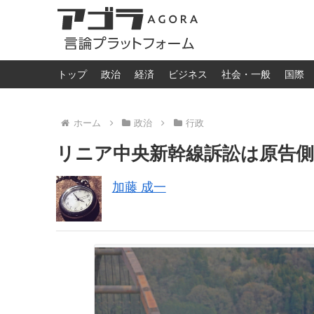
トップ
政治
経済
ビジネス
社会・一般
国際
ホーム
政治
行政
リニア中央新幹線訴訟は原告側
加藤 成一