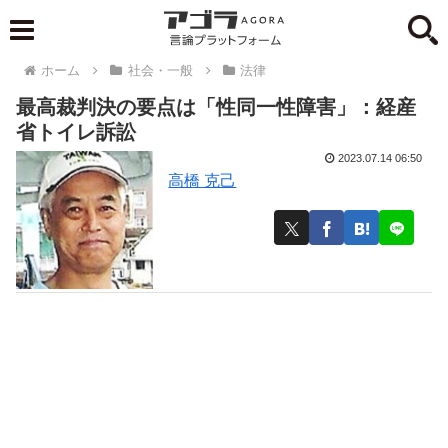
ホーム
社会・一般
法律
最高裁判決の要点は「性同一性障害」：経産
省トイレ訴訟
2023.07.14 06:50
高橋 克己