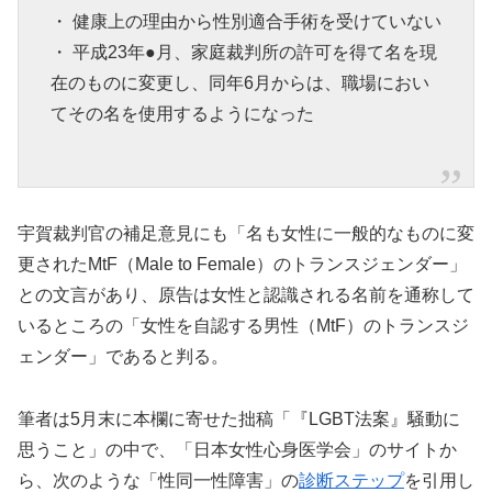
・ 健康上の理由から性別適合手術を受けていない
・ 平成23年●月、家庭裁判所の許可を得て名を現
在のものに変更し、同年6月からは、職場におい
てその名を使用するようになった
宇賀裁判官の補足意見にも「名も女性に一般的なものに変
更されたMtF（Male to Female）のトランスジェンダー」
との文言があり、原告は女性と認識される名前を通称して
いるところの「女性を自認する男性（MtF）のトランスジ
ェンダー」であると判る。
筆者は5月末に本欄に寄せた拙稿「『LGBT法案』騒動に
思うこと」の中で、「日本女性心身医学会」のサイトか
ら、次のような「性同一性障害」の
診断ステップ
を引用し