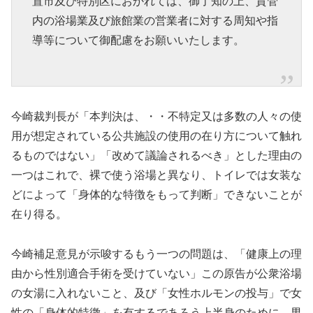
置市及び特別区におかれては、御了知の上、貴管
内の浴場業及び旅館業の営業者に対する周知や指
導等について御配慮をお願いいたします。
今崎裁判長が「本判決は、・・不特定又は多数の人々の使
用が想定されている公共施設の使用の在り方について触れ
るものではない」「改めて議論されるべき」とした理由の
一つはこれで、裸で使う浴場と異なり、トイレでは女装な
どによって「身体的な特徴をもって判断」できないことが
在り得る。
今崎補足意見が示唆するもう一つの問題は、「健康上の理
由から性別適合手術を受けていない」この原告が公衆浴場
の女湯に入れないこと、及び「女性ホルモンの投与」で女
性の「身体的特徴」を有するであろう上半身のために、男