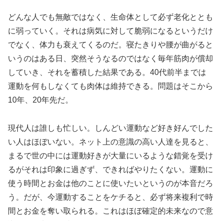
どんな人でも無敵ではなく、生命体として必ず老化ととも
に弱っていく。それは病気に対して脆弱になるというだけ
でなく、体力も衰えてくるのだ。寝たきりや腰が曲がると
いうのはある日、突然そうなるのではなく毎年筋肉が償却
していき、それを蓄積した結果である。40代前半までは
運動を何もしなくても肉体は維持できる。問題はそこから
10年、20年先だ。
現代人は誰しも忙しい。しんどい運動など好き好んでした
い人はほぼいない。ネット上の意識の高い人達を見ると、
まるで世の中には運動好きが大量にいるような錯覚を受け
るがそれは印象に過ぎず、できればやりたくない。運動に
使う時間とお金は他のことに使いたいというのが本音だろ
う。だが、今運動することをケチると、必ず将来複利で時
間とお金を奪い取られる。これはほぼ確定的未来なので意