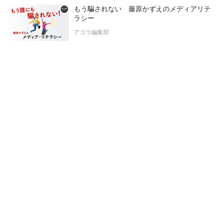
もう騙されない 藤原かずえのメディアリテ
ラシー
アゴラ編集部