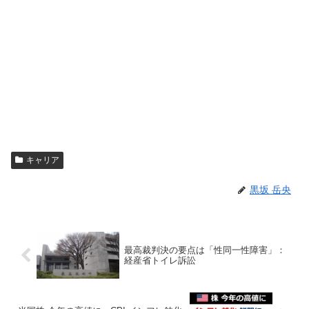
キャリア
黒坂 岳央
最高裁判決の要点は「性同一性障害」：
経産省トイレ訴訟