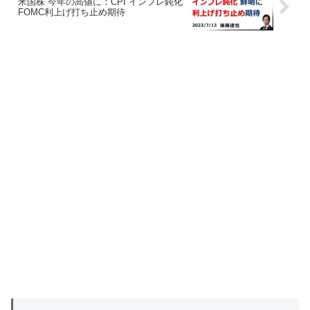
米国株 今年の高値に：CPI インフレ鈍化
FOMC利上げ打ち止め期待