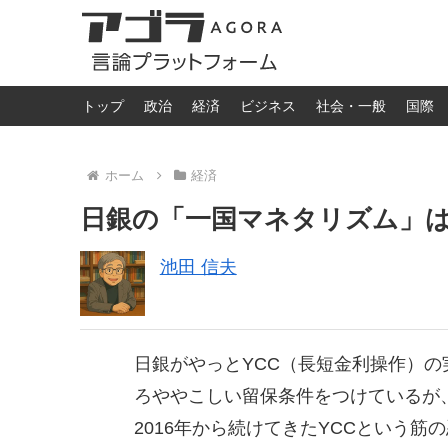
トップ
政治
経済
ビジネス
社会・一般
国際
ホーム
経済
日銀の「一国マネタリズム」
池田 信夫
日銀がやっとYCC（長短金利操作）
ろややこしい留保条件をつけているが
2016年から続けてきたYCCという筋