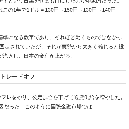
ティ
という言葉を何度も口にしたのが印象的だった。
1年で1ドル＝130円→150円→130円→140円
基準になる数字であり、それほど動くものではなかっ
円で固定されていたが、それが実勢から大きく離れると投
が流入し、日本の金利が上がる。
はトレードオフ
ンフレ
をやり、公定歩合を下げて通貨供給を増やした。
原因だった。このように国際金融市場では