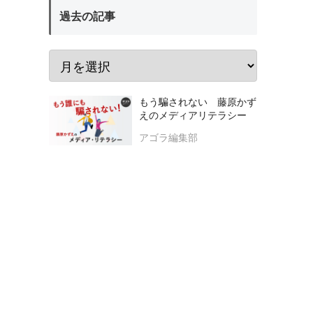
過去の記事
もう騙されない 藤原かず
えのメディアリテラシー
アゴラ編集部