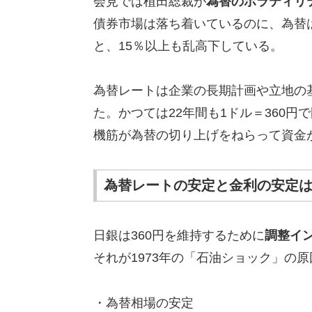
会見では植田総裁が
為替のボラティリ
債券市場は落ち着いているのに、為替はこの
と、15％以上も乱高下している。
為替レートは企業の長期計画や立地の
た。かつては22年間も1ドル＝360
機筋が為替の切り上げをねらって資金
為替レートの安定と金利の安定
日銀は360円を維持するために
調整イ
それが1973年の「石油ショック」の
・為替相場の安定