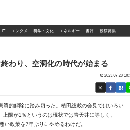
IT
エンタメ
科学・文化
エネルギー
書評
投稿募集
は終わり、空洞化の時代が始まる
2023.07.28 18:
の実質的解除に踏み切った。植田総裁の会見ではいろい
、上限が1％というのは現状では青天井に等しく、
の悪い政策を7年ぶりにやめるわけだ。