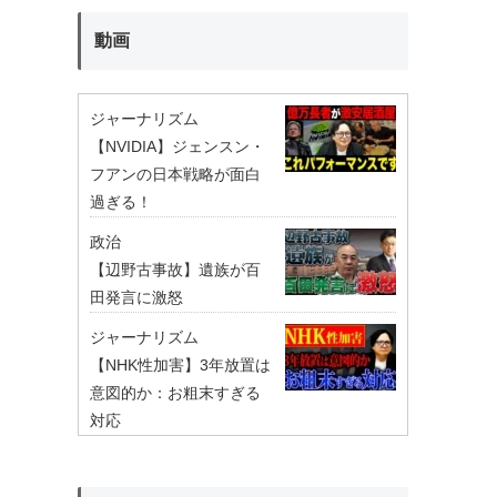
動画
ジャーナリズム
【NVIDIA】ジェンスン・
フアンの日本戦略が面白
過ぎる！
政治
【辺野古事故】遺族が百
田発言に激怒
ジャーナリズム
【NHK性加害】3年放置は
意図的か：お粗末すぎる
対応