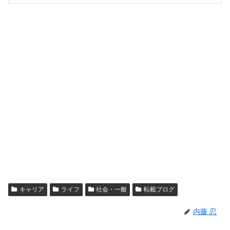
キャリア
ライフ
社会・一般
転載ブログ
内藤 忍