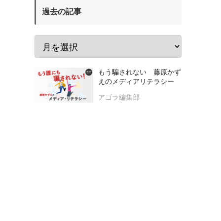
過去の記事
もう騙されない 藤原かず
えのメディアリテラシー
アゴラ編集部