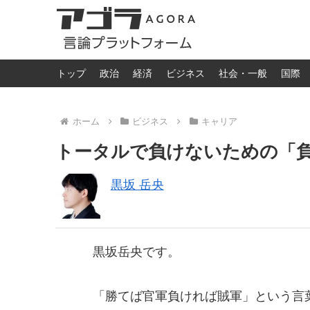
トップ
政治
経済
ビジネス
社会・一般
国際
ホーム
ビジネス
キャリア
トータルで負けないための「
黒坂 岳央
黒坂岳央です。
「勝てば官軍負ければ賊軍」という言