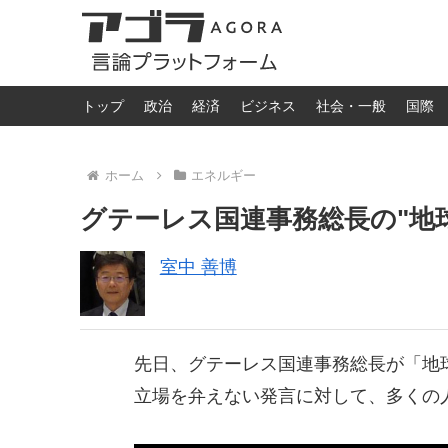
トップ
政治
経済
ビジネス
社会・一般
国際
ホーム
エネルギー
グテーレス国連事務総長の"地
室中 善博
先日、グテーレス国連事務総長が「地
立場を弁えない発言に対して、多くの