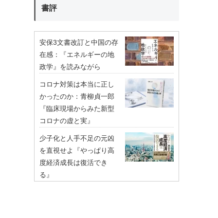
書評
安保3文書改訂と中国の存
在感：『エネルギーの地
政学』を読みながら
コロナ対策は本当に正し
かったのか：青柳貞一郎
『臨床現場からみた新型
コロナの虚と実』
少子化と人手不足の元凶
を直視せよ『やっぱり高
度経済成長は復活でき
る』