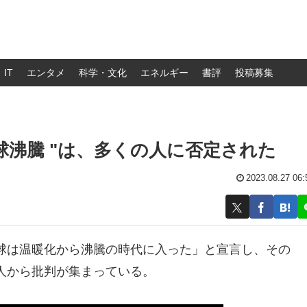
IT
エンタメ
科学・文化
エネルギー
書評
投稿募集
球沸騰 "は、多くの人に否定された
2023.08.27 06:
球は温暖化から沸騰の時代に入った」と宣言し、その
人から批判が集まっている。