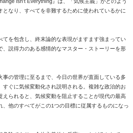
nge isn’t Everything』は、「気候主義」がどのよう
オとなり、すべてを非難するために使われているかに
べてを包含し、終末論的な表現がますます強まってい
で、説得力のある感情的なマスター・ストーリーを形
火事の管理に至るまで、今日の世界が直面している多
、すぐに気候変動化され説明される。複雑な政治的お
捉えられると、気候変動を阻止することが現代の最高
れ、他のすべてがこの1つの目標に従属するものになっ