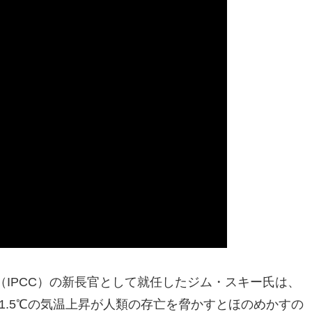
IPCC）の新長官として就任したジム・スキー氏は、
。1.5℃の気温上昇が人類の存亡を脅かすとほのめかすの