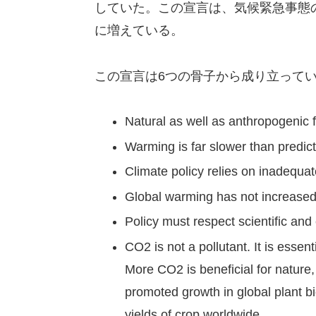
していた。この宣言は、気候緊急事態の
に増えている。
この宣言は6つの骨子から成り立って
Natural as well as anthropogenic
Warming is far slower than predic
Climate policy relies on inadequa
Global warming has not increased
Policy must respect scientific and
CO2 is not a pollutant. It is essent
More CO2 is beneficial for nature,
promoted growth in global plant bi
yields of crop worldwide.