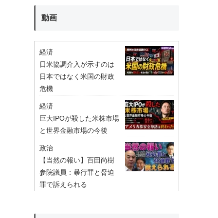
動画
経済
日米協調介入が示すのは
日本ではなく米国の財政
危機
経済
巨大IPOが殺した米株市場
と世界金融市場の今後
政治
【当然の報い】百田尚樹
参院議員：暴行罪と脅迫
罪で訴えられる