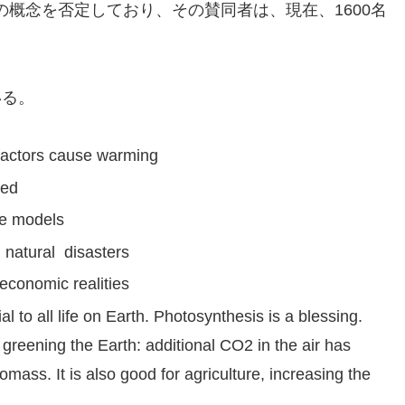
概念を否定しており、その賛同者は、現在、1600名
いる。
 factors cause warming
ted
te models
 natural disasters
 economic realities
ial to all life on Earth. Photosynthesis is a blessing.
 greening the Earth: additional CO2 in the air has
omass. It is also good for agriculture, increasing the