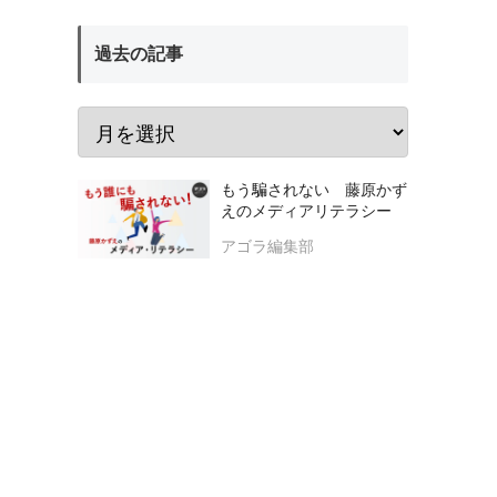
過去の記事
もう騙されない 藤原かず
えのメディアリテラシー
アゴラ編集部