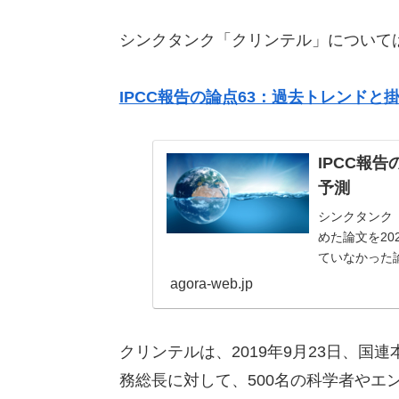
シンクタンク「クリンテル」について
IPCC報告の論点63：過去トレンドと
IPCC報
予測
シンクタンク
めた論文を2
ていなかった
が地点ごとに以
agora-web.jp
クリンテルは、2019年9月23日、
務総長に対して、500名の科学者やエ