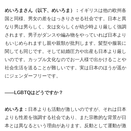
めいろまさん（以下、めいろま）：
イギリスは他の欧州各
国と同様、男女の差をはっきりさせる社会です。日本と異
なり男は男らしく、女は女らしくが幼少時より厳しく強調
されます。男子がダンスや編み物をやっていれば日本より
もいじめられますし親や親類が批判します。髪型や服装に
関しても同じです。そして結婚圧力や出産も日本より厳し
いのです。カップル文化なのでお一人様で出かけることや
社会生活を送ることが難しいです。実は日本のほうが遥か
にジェンダーフリーです。
――LGBTQはどうですか？
めいろま：
日本よりも活動が激しいのですが、それは日本
よりも性差を強調する社会であり、また宗教的な背景が日
本とは異なるという理由があります。反動として運動が激