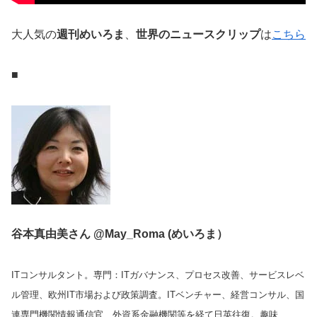
大人気の
週刊めいろま
、
世界のニュースクリップ
は
こちら
■
谷本真由美さん @May_Roma (めいろま）
ITコンサルタント。専門：ITガバナンス、プロセス改善、サービスレベ
ル管理、欧州IT市場および政策調査。ITベンチャー、経営コンサル、国
連専門機関情報通信官、外資系金融機関等を経て日英往復。趣味