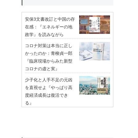
安保3文書改訂と中国の存
在感：『エネルギーの地
政学』を読みながら
コロナ対策は本当に正し
かったのか：青柳貞一郎
『臨床現場からみた新型
コロナの虚と実』
少子化と人手不足の元凶
を直視せよ『やっぱり高
度経済成長は復活でき
る』