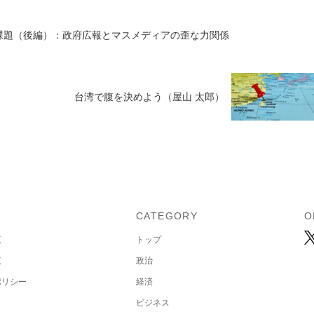
の課題（後編）：政府広報とマスメディアの歪な力関係
台湾で腹を決めよう（屋山 太郎）
U
CATEGORY
O
覧
トップ
覧
政治
ポリシー
経済
ビジネス