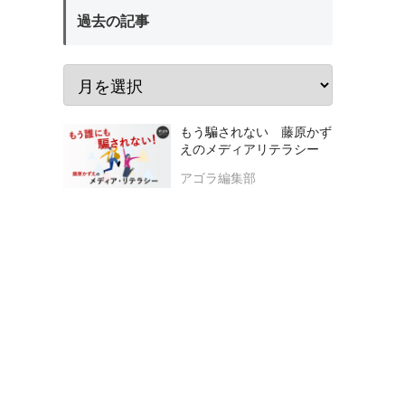
過去の記事
もう騙されない 藤原かず
えのメディアリテラシー
アゴラ編集部