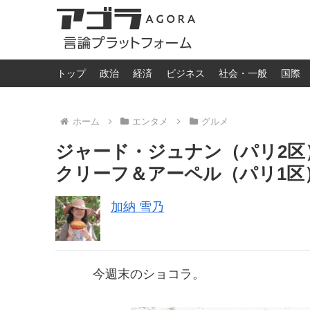
トップ
政治
経済
ビジネス
社会・一般
国際
ホーム
エンタメ
グルメ
ジャード・ジュナン（パリ2区
クリーフ＆アーペル（パリ1区
加納 雪乃
今週末のショコラ。