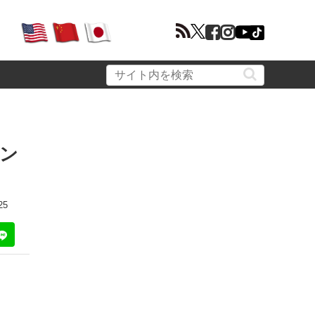
ァン
25