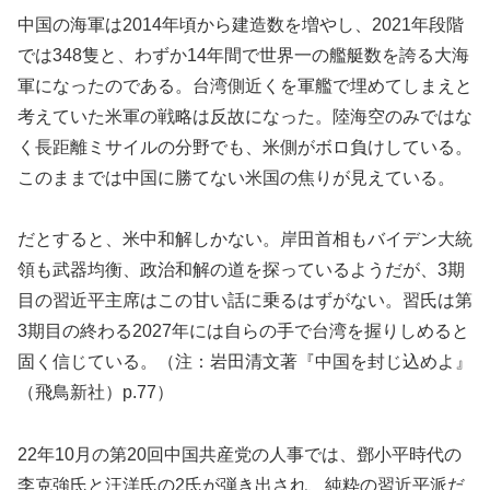
中国の海軍は2014年頃から建造数を増やし、2021年段階
では348隻と、わずか14年間で世界一の艦艇数を誇る大海
軍になったのである。台湾側近くを軍艦で埋めてしまえと
考えていた米軍の戦略は反故になった。陸海空のみではな
く長距離ミサイルの分野でも、米側がボロ負けしている。
このままでは中国に勝てない米国の焦りが見えている。
だとすると、米中和解しかない。岸田首相もバイデン大統
領も武器均衡、政治和解の道を探っているようだが、3期
目の習近平主席はこの甘い話に乗るはずがない。習氏は第
3期目の終わる2027年には自らの手で台湾を握りしめると
固く信じている。（注：岩田清文著『中国を封じ込めよ』
（飛鳥新社）p.77）
22年10月の第20回中国共産党の人事では、鄧小平時代の
李克強氏と汪洋氏の2氏が弾き出され、純粋の習近平派だ