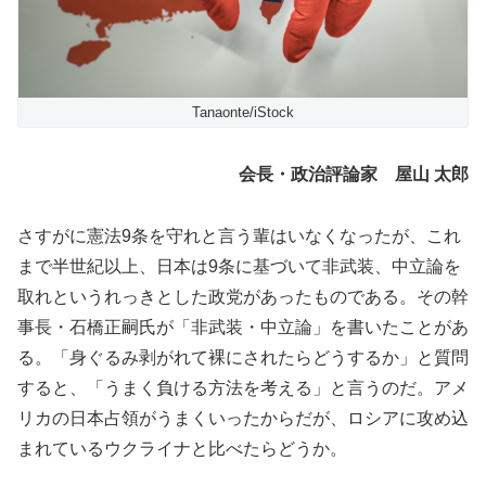
Tanaonte/iStock
会長・政治評論家 屋山 太郎
さすがに憲法9条を守れと言う輩はいなくなったが、これ
まで半世紀以上、日本は9条に基づいて非武装、中立論を
取れというれっきとした政党があったものである。その幹
事長・石橋正嗣氏が「非武装・中立論」を書いたことがあ
る。「身ぐるみ剥がれて裸にされたらどうするか」と質問
すると、「うまく負ける方法を考える」と言うのだ。アメ
リカの日本占領がうまくいったからだが、ロシアに攻め込
まれているウクライナと比べたらどうか。