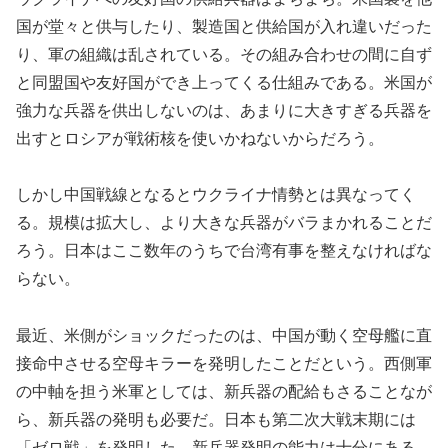
国が堂々と供与したり、製造国と供給国が入れ違いだった
り、軍の組織は乱されている。その組み合わせの間に自ず
と同盟国や友好国ができ上ってくる仕組みである。米国が
強力な兵器を供出しないのは、あまりに大きすぎる兵器を
出すとロシアが戦術核を使いかねないからだろう。
しかし中国戦線となるとウクライナ情勢とは異なってく
る。規模は拡大し、より大きな兵器がバラまかれることだ
ろう。日本はここ数年のうちで台湾有事を整えなければな
らない。
最近、米側がショックだったのは、中国が動く空母艦に直
接命中させる空母キラーを発明したことだという。西側軍
の中軸を担う米軍としては、新兵器の配給もさることなが
ら、新兵器の発明も必要だ。日本も第二次大戦末期には
「ゼロ戦」を発明した。新兵器発明の能力は十分にある。