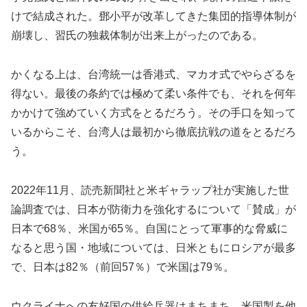
けで結成された。鄧小平が改革してきた集団的指導体制が
崩壊し、習氏の独裁体制が出来上がったのである。
かくなる上は、台湾統一は香港式、マカオ式でやらざるを
得ない。最後の条約では極めて柔い条件でも、それを何年
かかけて強めていく方式をとるだろう。その手口を知って
いるからこそ、台湾人は最初から徹底抗戦の道をとるだろ
う。
2022年11月、読売新聞社と米ギャラップ社が実施した世
論調査では、日本が防衛力を強化するについて「賛成」が
日本で68％、米国が65％。自国にとって軍事的な脅威に
なると思う国・地域については、日米ともにロシアが最多
で、日本は82％（前回57％）で米国は79％。
ウクライナへの友好国の供給兵器はまちまち。米国製を他