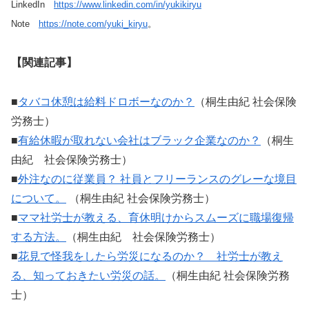
LinkedIn
https://www.linkedin.com/in/yukikiryu
Note
https://note.com/yuki_kiryu
。
【関連記事】
■
タバコ休憩は給料ドロボーなのか？
（桐生由紀 社会保険
労務士）
■
有給休暇が取れない会社はブラック企業なのか？
（桐生
由紀 社会保険労務士）
■
外注なのに従業員？ 社員とフリーランスのグレーな境目
について。
（桐生由紀 社会保険労務士）
■
ママ社労士が教える、育休明けからスムーズに職場復帰
する方法。
（桐生由紀 社会保険労務士）
■
花見で怪我をしたら労災になるのか？ 社労士が教え
る、知っておきたい労災の話。
（桐生由紀 社会保険労務
士）