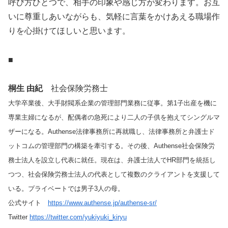
呼び方ひとつで、相手の印象や感じ方が変わります。お互
いに尊重しあいながらも、気軽に言葉をかけあえる職場作
りを心掛けてほしいと思います。
■
桐生 由紀
社会保険労務士
大学卒業後、大手財閥系企業の管理部門業務に従事。第1子出産を機に
専業主婦になるが、配偶者の急死により二人の子供を抱えてシングルマ
ザーになる。Authense法律事務所に再就職し、法律事務所と弁護士ド
ットコムの管理部門の構築を牽引する。その後、Authense社会保険労
務士法人を設立し代表に就任。現在は、弁護士法人でHR部門を統括し
つつ、社会保険労務士法人の代表として複数のクライアントを支援して
いる。プライベートでは男子3人の母。
公式サイト
https://www.authense.jp/authense-sr/
Twitter
https://twitter.com/yukiyuki_kiryu