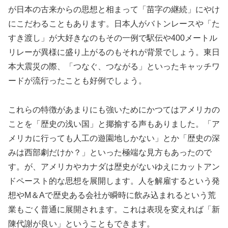
が日本の古来からの思想と相まって「苗字の継続」にやけ
にこだわることもあります。日本人がバトンレースや「た
すき渡し」が大好きなのもその一例で駅伝や400メートル
リレーが異様に盛り上がるのもそれが背景でしょう。東日
本大震災の際、「つなぐ、つながる」といったキャッチワ
ードが流行ったことも好例でしょう。
これらの特徴があまりにも強いためにかつてはアメリカの
ことを「歴史の浅い国」と揶揄する声もありました。「ア
メリカに行っても人工の遊園地しかない」とか「歴史の深
みは西部劇だけか？」といった極端な見方もあったので
す。が、アメリカやカナダは歴史がないゆえにカットアン
ドペースト的な思想を展開します。人を解雇するという発
想やM＆Aで歴史ある会社が瞬時に飲み込まれるという荒
業もごく普通に展開されます。これは表現を変えれば「新
陳代謝が良い」ということもできます。