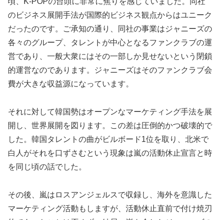
頃、K-POPの台頭に非常に焦りを感じていました。同社
のビジネス展開手法が国際的ビジネス観点からはユニーク
だったのです。ご承知の通り、同社の事業はジャニーズの
各々のグループ、タレントが中心となるファンクラブの運
営であり、一般大衆にはその一部しか見せないという閉鎖
的運営なのであります。ジャニーズはそのファンクラブ会
費が大きな収益源になっています。
それに対して韓国勢はオープンなマーケティング手法を展
開し、世界展開を図ります。この差は圧倒的かつ破壊的で
した。韓国タレントの曲がビルボード1位を取り、北米で
白人がそれを口ずさむという現象は嵐の活動休止宣言と時
を同じ頃の話でした。
その後、嵐はロスアンジェルスで収録し、海外を意識した
マーケティング活動もしますが、活動休止直前で付け焼刃