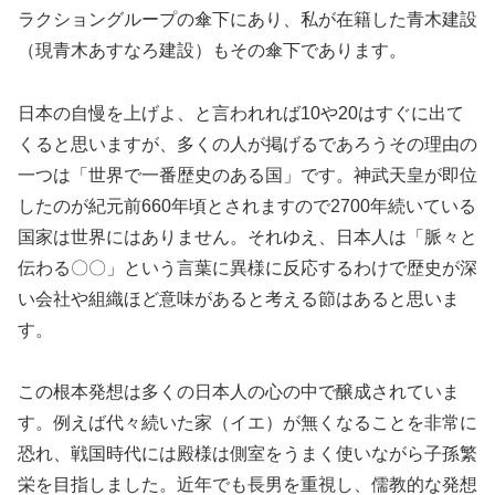
ラクショングループの傘下にあり、私が在籍した青木建設
（現青木あすなろ建設）もその傘下であります。
日本の自慢を上げよ、と言われれば10や20はすぐに出て
くると思いますが、多くの人が掲げるであろうその理由の
一つは「世界で一番歴史のある国」です。神武天皇が即位
したのが紀元前660年頃とされますので2700年続いている
国家は世界にはありません。それゆえ、日本人は「脈々と
伝わる〇〇」という言葉に異様に反応するわけで歴史が深
い会社や組織ほど意味があると考える節はあると思いま
す。
この根本発想は多くの日本人の心の中で醸成されていま
す。例えば代々続いた家（イエ）が無くなることを非常に
恐れ、戦国時代には殿様は側室をうまく使いながら子孫繁
栄を目指しました。近年でも長男を重視し、儒教的な発想