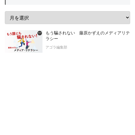
もう騙されない 藤原かずえのメディアリテ
ラシー
アゴラ編集部