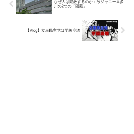
なぜ人は隠蔽するのか：故ジャニー喜多
川の2つの「隠蔽」
【Vlog】立憲民主党は学級崩壊