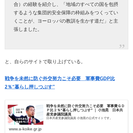
合）の経験を紹介し、「地域のすべての国を包摂
するような集団的安全保障の枠組みをつくってい
くことが、ヨーロッパの教訓を生かす道だ」と主
張しました。
と、自らのサイトで取り上げている。
戦争を未然に防ぐ外交努力こそ必要 軍事費GDP比
2％“暮らし押しつぶす”
戦争を未然に防ぐ外交努力こそ必要 軍事費ＧＤ
Ｐ比２％“暮らし押しつぶす” ｜ 小池晃 日本共
産党参議院議員
日本共産党参議院議員 小池晃の公式サイトです。
www.a-koike.gr.jp