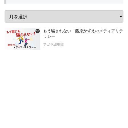
もう騙されない 藤原かずえのメディアリテ
ラシー
アゴラ編集部