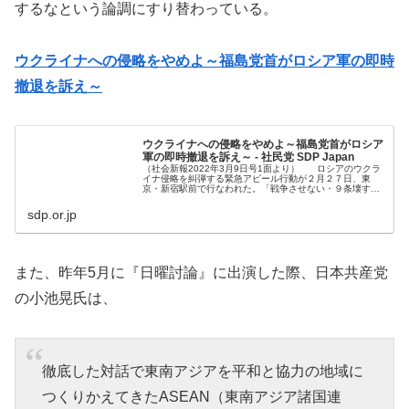
するなという論調にすり替わっている。
ウクライナへの侵略をやめよ～福島党首がロシア軍の即時
撤退を訴え～
ウクライナへの侵略をやめよ～福島党首がロシア
軍の即時撤退を訴え～ - 社民党 SDP Japan
（社会新報2022年3月9日号1面より） ロシアのウクラ
イナ侵略を糾弾する緊急アピール行動が２月２７日、東
京・新宿駅前で行なわれた。「戦争させない・９条壊す
な！総がかり行動実行委員会」が主催した。 立憲
sdp.or.jp
また、昨年5月に『日曜討論』に出演した際、日本共産党
の小池晃氏は、
徹底した対話で東南アジアを平和と協力の地域に
つくりかえてきたASEAN（東南アジア諸国連