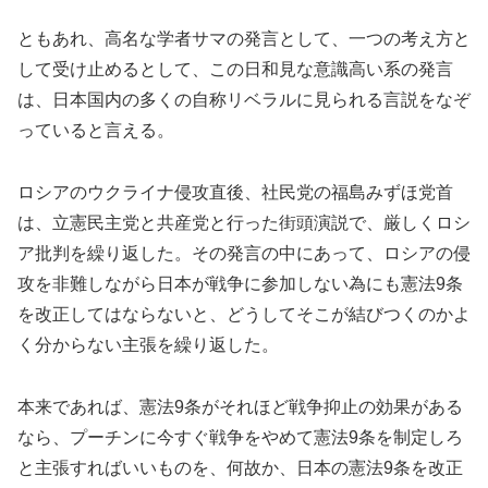
ともあれ、高名な学者サマの発言として、一つの考え方と
して受け止めるとして、この日和見な意識高い系の発言
は、日本国内の多くの自称リベラルに見られる言説をなぞ
っていると言える。
ロシアのウクライナ侵攻直後、社民党の福島みずほ党首
は、立憲民主党と共産党と行った街頭演説で、厳しくロシ
ア批判を繰り返した。その発言の中にあって、ロシアの侵
攻を非難しながら日本が戦争に参加しない為にも憲法9条
を改正してはならないと、どうしてそこが結びつくのかよ
く分からない主張を繰り返した。
本来であれば、憲法9条がそれほど戦争抑止の効果がある
なら、プーチンに今すぐ戦争をやめて憲法9条を制定しろ
と主張すればいいものを、何故か、日本の憲法9条を改正