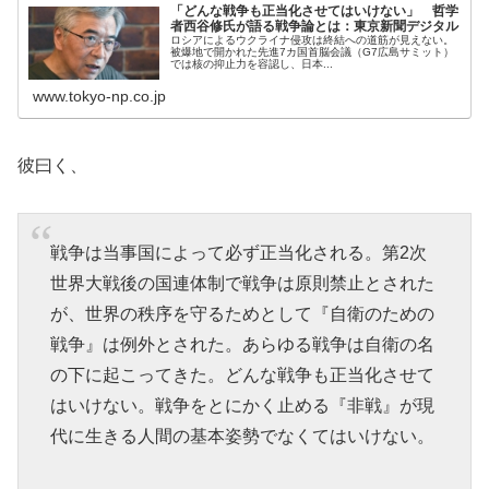
「どんな戦争も正当化させてはいけない」 哲学
者西谷修氏が語る戦争論とは：東京新聞デジタル
ロシアによるウクライナ侵攻は終結への道筋が見えない。
被爆地で開かれた先進7カ国首脳会議（G7広島サミット）
では核の抑止力を容認し、日本...
www.tokyo-np.co.jp
彼曰く、
戦争は当事国によって必ず正当化される。第2次
世界大戦後の国連体制で戦争は原則禁止とされた
が、世界の秩序を守るためとして『自衛のための
戦争』は例外とされた。あらゆる戦争は自衛の名
の下に起こってきた。どんな戦争も正当化させて
はいけない。戦争をとにかく止める『非戦』が現
代に生きる人間の基本姿勢でなくてはいけない。