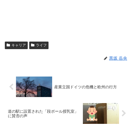
キャリア
ライフ
黒坂 岳央
産業立国ドイツの危機と欧州の行方
道の駅に設置された「段ボール授乳室」
に賛否の声