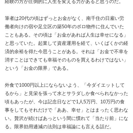
経験の方が圧倒的に人生を変える力があると思うのだ。
筆者は20代の頃はずっとお金がなく、南千住の日雇い労
働者向けの宿や足立区の築50年のボロ物件に住んでいた
こともある。その頃は「お金があれば人生は幸せになる」
と思っていた。起業して資産運用を経て、いくばくかの経
済的余裕を得た今思うことがある。それは「お金で不幸を
消すことはできても幸福そのものを買えるわけではない」
という「お金の限界」である。
外食で1000円以上にならないよう、「今ダイエットして
るから」と見栄を張って水とサラダしか食べられなかった
頃もあったが、今は記念日などで1人5万円、10万円の食
事をしてもそれだけで「ああ、幸せ」とはまったく思わな
い。贅沢が続けばあっという間に慣れて「当たり前」にな
る。限界効用逓減の法則は幸福論にも言える話だ。