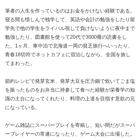
筆者の人生を作っているのはお金をかけない経験である。
寝る間も惜しんで独学して、英語や会計の勉強をしたり留
学先で他の学生をライバル視して負けないように夜中まで
勉強したり、図書館を使って20代で3000冊の読書をし
た。1ヶ月、車中泊で北海道一周の貧乏旅行へいったり、
青春18切符でネットカフェに宿泊しながら、全国を旅し
てまわった。
節約レシピで発芽玄米、発芽大豆を圧力鍋で炊いてごま塩
を振ったものをお弁当に持参して食べた経験が栄養学の知
識の土台になってくれたり、料理の上達を目指す意欲の元
になっている。
ゲーム雑誌にスーパープレイを寄稿し、短い間だがスーパ
ープレイヤーの常連になったり、ゲーム大会に出場した。