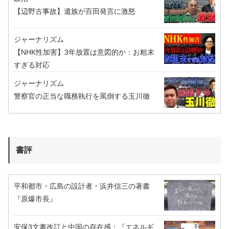
【辺野古事故】遺族が百田発言に激怒
ジャーナリズム
【NHK性加害】3年放置は意図的か：お粗末
すぎる対応
ジャーナリズム
警察官の正当な職務執行を罵倒する玉川徹
書評
平和都市・広島の設計者・浜井信三の著書
『原爆市長』
安保3文書改訂と中国の存在感：『エネルギ