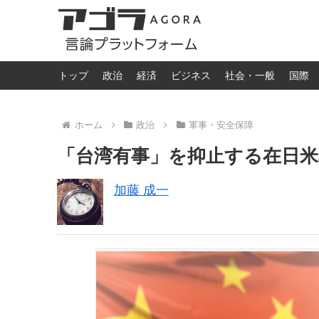
トップ
政治
経済
ビジネス
社会・一般
国際
ホーム
政治
軍事・安全保障
「台湾有事」を抑止する在日米
加藤 成一