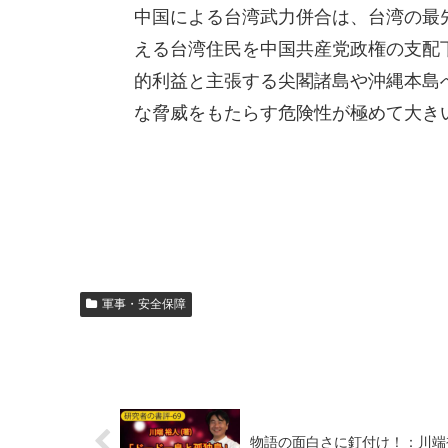
中国による台湾武力併合は、台湾の最先
える台湾住民を中国共産党政権の支配
的利益と主張する尖閣諸島や沖縄本島
な脅威をもたらす危険性が極めて大き
軍事・安全保障
物語の面白さに釘付け！：川端