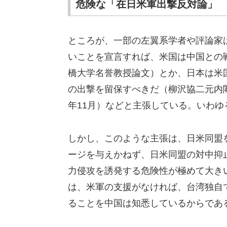
危険な「在日米軍出撃反対論」
ところが、一部の左翼系学者や評論家
いことを宣言すれば、米国は中国との戦
橋大学名誉教授論文）とか、日本は米
の出撃を留保すべきだ（柳沢協二元内閣
年11月）などと主張している。いわ
しかし、このような主張は、日米同盟
ージを与えかねず、日米同盟の対中抑
力侵攻を誘発する危険性が極めて大き
は、米軍の支援がなければ、台湾独自
ることを中国は知悉しているからであ