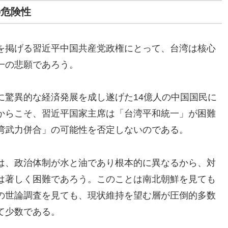
の危険性
を掲げる習近平中国共産党政権にとって、台湾は核心
一の悲願であろう。
に驚異的な経済発展を成し遂げた14億人の中国国民に
からこそ、習近平国家主席は「台湾平和統一」が困難
湾武力併合」の可能性を否定しないのである。
は、政治体制が水と油であり根本的に異なるから、対
は著しく困難であろう。このことは南北朝鮮を見ても
の世論調査を見ても、現状維持を望む層が圧倒的多数
て少数である。