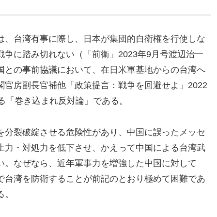
は、台湾有事に際し、日本が集団的自衛権を行使しな
争に踏み切れない（「前衛」2023年9月号渡辺治一
国との事前協議において、在日米軍基地からの台湾へ
官房副長官補他「政策提言：戦争を回避せよ」2022
ゆる「巻き込まれ反対論」である。
を分裂破綻させる危険性があり、中国に誤ったメッセ
止力・対処力を低下させ、かえって中国による台湾武
い。なぜなら、近年軍事力を増強した中国に対して
で台湾を防衛することが前記のとおり極めて困難であ
る。