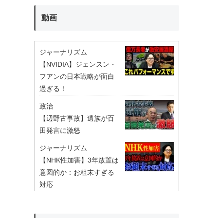
動画
ジャーナリズム
【NVIDIA】ジェンスン・
フアンの日本戦略が面白
過ぎる！
政治
【辺野古事故】遺族が百
田発言に激怒
ジャーナリズム
【NHK性加害】3年放置は
意図的か：お粗末すぎる
対応