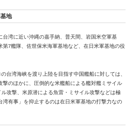
軍基地
に台湾に近い沖縄の嘉手納、普天間、岩国米空軍基
米第7艦隊、佐世保米海軍基地など、在日米軍基地の役
ロの台湾海峡を渡り上陸を目指す中国艦船に対しては、
攻撃のほかに、圧倒的な米艦船による艦対艦ミサイル
イル攻撃、米原潜による魚雷・ミサイル攻撃などは極
台湾有事」を抑止するのは在日米軍基地の打撃力なの