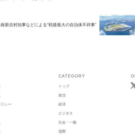
維新吉村知事などによる“戦後最大の自治体不祥事”
U
CATEGORY
O
覧
トップ
覧
政治
ポリシー
経済
ビジネス
集
社会・一般
社
国際