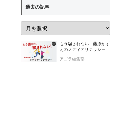
過去の記事
もう騙されない 藤原かず
えのメディアリテラシー
アゴラ編集部