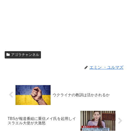
アゴラチャンネル
エミン ・ユルマズ
ウクライナの教訓は活かされるか
TBSが報道番組に重信メイ氏を起用しイ
スラエル大使が大激怒