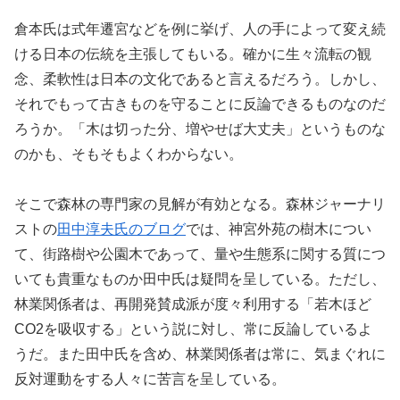
倉本氏は式年遷宮などを例に挙げ、人の手によって変え続
ける日本の伝統を主張してもいる。確かに生々流転の観
念、柔軟性は日本の文化であると言えるだろう。しかし、
それでもって古きものを守ることに反論できるものなのだ
ろうか。「木は切った分、増やせば大丈夫」というものな
のかも、そもそもよくわからない。
そこで森林の専門家の見解が有効となる。森林ジャーナリ
ストの
田中淳夫氏のブログ
では、神宮外苑の樹木につい
て、街路樹や公園木であって、量や生態系に関する質につ
いても貴重なものか田中氏は疑問を呈している。ただし、
林業関係者は、再開発賛成派が度々利用する「若木ほど
CO2を吸収する」という説に対し、常に反論しているよ
うだ。また田中氏を含め、林業関係者は常に、気まぐれに
反対運動をする人々に苦言を呈している。