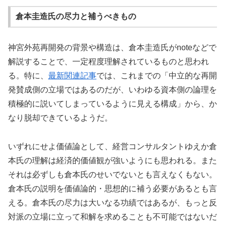
倉本圭造氏の尽力と補うべきもの
神宮外苑再開発の背景や構造は、倉本圭造氏がnoteなどで
解説することで、一定程度理解されているものと思われ
る。特に、
最新関連記事
では、これまでの「中立的な再開
発賛成側の立場ではあるのだが、いわゆる資本側の論理を
積極的に説いてしまっているように見える構成」から、か
なり脱却できているようだ。
いずれにせよ価値論として、経営コンサルタントゆえか倉
本氏の理解は経済的価値観が強いようにも思われる。また
それは必ずしも倉本氏のせいでないとも言えなくもない。
倉本氏の説明を価値論的・思想的に補う必要があるとも言
える。倉本氏の尽力は大いなる功績ではあるが、もっと反
対派の立場に立って和解を求めることも不可能ではないだ