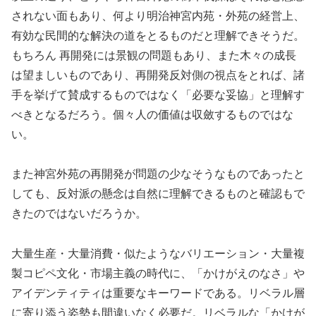
されない面もあり、何より明治神宮内苑・外苑の経営上、
有効な民間的な解決の道をとるものだと理解できそうだ。
もちろん 再開発には景観の問題もあり、また木々の成長
は望ましいものであり、再開発反対側の視点をとれば、諸
手を挙げて賛成するものではなく「必要な妥協」と理解す
べきとなるだろう。個々人の価値は収斂するものではな
い。
また神宮外苑の再開発が問題の少なそうなものであったと
しても、反対派の懸念は自然に理解できるものと確認もで
きたのではないだろうか。
大量生産・大量消費・似たようなバリエーション・大量複
製コピペ文化・市場主義の時代に、「かけがえのなさ」や
アイデンティティは重要なキーワードである。リベラル層
に寄り添う姿勢も間違いなく必要だ。リベラルな「かけが