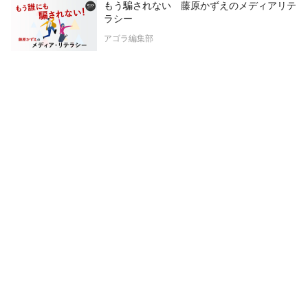
もう騙されない 藤原かずえのメディアリテ
ラシー
アゴラ編集部