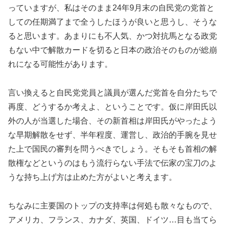
っていますが、私はそのまま24年9月末の自民党の党首と
しての任期満了まで全うしたほうが良いと思うし、そうな
ると思います。あまりにも不人気、かつ対抗馬となる政党
もない中で解散カードを切ると日本の政治そのものが総崩
れになる可能性があります。
言い換えると自民党党員と議員が選んだ党首を自分たちで
再度、どうするか考えよ、ということです。仮に岸田氏以
外の人が当選した場合、その新首相は岸田氏がやったよう
な早期解散をせず、半年程度、運営し、政治的手腕を見せ
た上で国民の審判を問うべきでしょう。そもそも首相の解
散権などというのはもう流行らない手法で伝家の宝刀のよ
うな持ち上げ方は止めた方がよいと考えます。
ちなみに主要国のトップの支持率は何処も散々なもので、
アメリカ、フランス、カナダ、英国、ドイツ…目も当てら