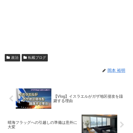
政治
転載ブログ
岡本 裕明
【Vlog】イスラエルがガザ地区侵攻を躊
躇する理由
晴海フラッグへの引越しの準備は意外に
大変