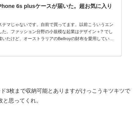
のiPhone 6s plusケースが届いた。超お気に入り
ステマじゃないです。自前で買ってます。以前こういうエン
した。ファッション分野の小規模な起業はデザイン＋? でし
いたけど、オーストラリアのBellroyの財布を愛用していま
のAmazonで...
ド3枚まで収納可能とありますがけっこうキツキツで
枚と思ってくれ。