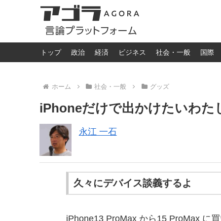
トップ
政治
経済
ビジネス
社会・一般
国際
ホーム
社会・一般
グッズ
iPhoneだけで出かけたい
永江 一石
久々にデバイス談義するよ
iPhone13 ProMax から15 Pro