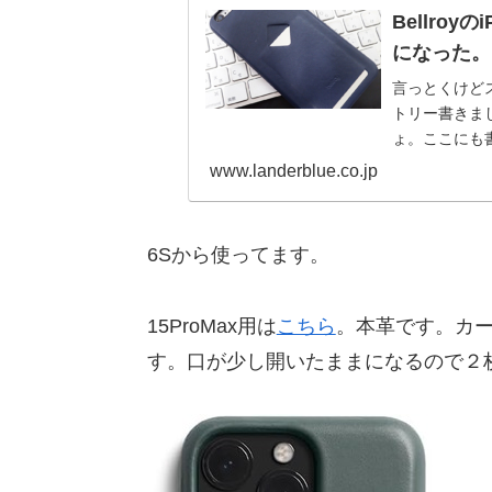
Bellroy
になった。
言っとくけど
トリー書きま
ょ。ここにも書
す。最近では日本
www.landerblue.co.jp
6Sから使ってます。
15ProMax用は
こちら
。本革です。カー
す。口が少し開いたままになるので２