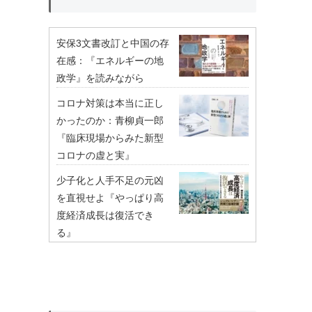
安保3文書改訂と中国の存
在感：『エネルギーの地
政学』を読みながら
コロナ対策は本当に正し
かったのか：青柳貞一郎
『臨床現場からみた新型
コロナの虚と実』
少子化と人手不足の元凶
を直視せよ『やっぱり高
度経済成長は復活でき
る』