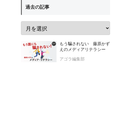
過去の記事
もう騙されない 藤原かず
えのメディアリテラシー
アゴラ編集部