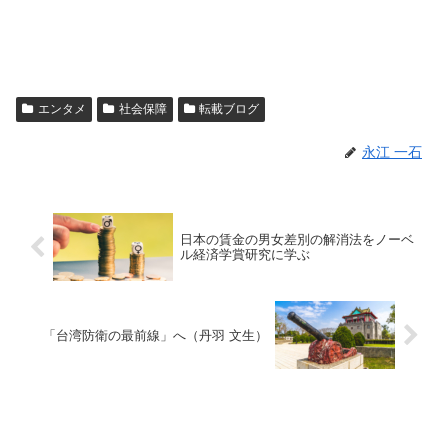
エンタメ
社会保障
転載ブログ
永江 一石
日本の賃金の男女差別の解消法をノーベ
ル経済学賞研究に学ぶ
「台湾防衛の最前線」へ（丹羽 文生）