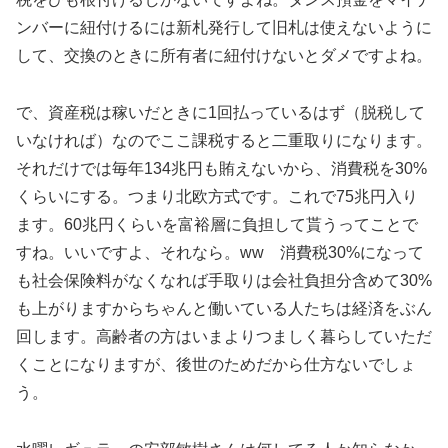
ンバーに紐付けるには新札発行して旧札は使えないように
して、交換のときに所有者に紐付けないとダメですよね。
で、資産税は稼いだときに1回払っているはず（脱税して
いなければ）なのでここ課税すると二重取りになります。
それだけでは毎年134兆円も賄えないから、消費税を30%
くらいにする。つまり北欧方式です。これで75兆円入り
ます。60兆円くらいを富裕層に負担して貰うってことで
すね。いいですよ、それなら。ww 消費税30%になって
も社会保険料がなくなれば手取りは会社負担分含めて30%
も上がりますからちゃんと働いている人たちは経済をぶん
回します。高齢者の方はいまよりつましく暮らしていただ
くことになりますが、後世のためだから仕方ないでしょ
う。