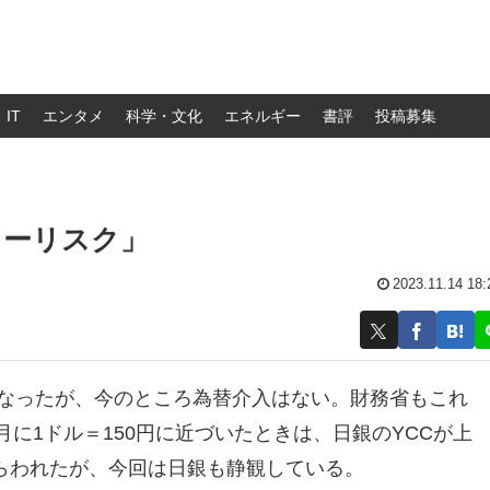
IT
エンタメ
科学・文化
エネルギー
書評
投稿募集
リーリスク」
2023.11.14 18:
になったが、今のところ為替介入はない。財務省もこれ
月に1ドル＝150円に近づいたときは、日銀のYCCが上
ねらわれたが、今回は日銀も静観している。