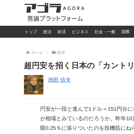
トップ
政治
経済
ビジネス
社会・一般
国際
ホーム
経済
超円安を招く日本の「カント
池田 信夫
円安が一段と進んで1ドル＝151円台
が相場とみているのだろうか。昨年10
限0.25％に張りついたのを投機筋に