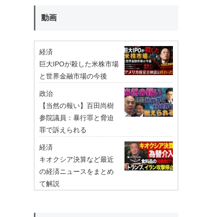
動画
経済
巨大IPOが殺した米株市場
と世界金融市場の今後
政治
【当然の報い】百田尚樹
参院議員：暴行罪と脅迫
罪で訴えられる
経済
キオクシア決算など最近
の経済ニュースをまとめ
て解説