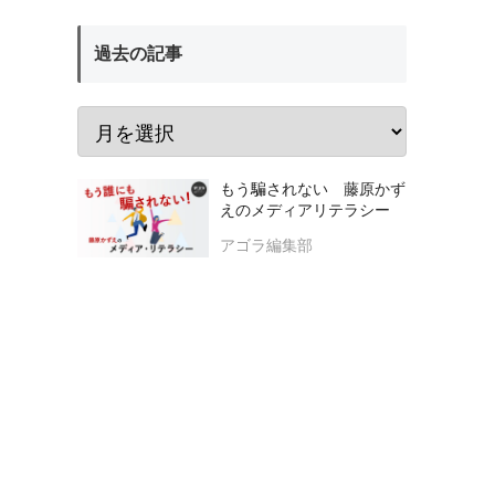
過去の記事
もう騙されない 藤原かず
えのメディアリテラシー
アゴラ編集部