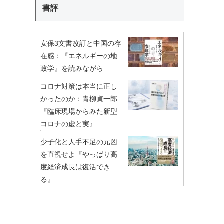
書評
安保3文書改訂と中国の存
在感：『エネルギーの地
政学』を読みながら
コロナ対策は本当に正し
かったのか：青柳貞一郎
『臨床現場からみた新型
コロナの虚と実』
少子化と人手不足の元凶
を直視せよ『やっぱり高
度経済成長は復活でき
る』