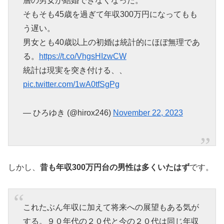
層の男女が結婚できなくなった。
そもそも45歳を過ぎて年収300万円になってもも
う遅い。
男女とも40歳以上の初婚は統計的にほぼ無理であ
る。
https://t.co/VhgsHIzwCW
統計は現実を突き付ける、、
pic.twitter.com/1wA0tfSgPg
— ひろゆき (@hirox246)
November 22, 2023
しかし、
昔も年収300万円台の男性は多くいたはず
です。
これたぶん年収に加えて将来への展望もある気が
する。９０年代の２０代と今の２０代は同じ年収