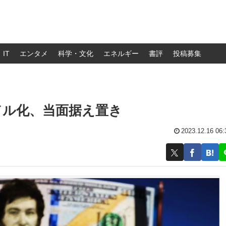
IT
エンタメ
科学・文化
エネルギー
書評
投稿募集
ドル化、当面据え置き
2023.12.16 06: