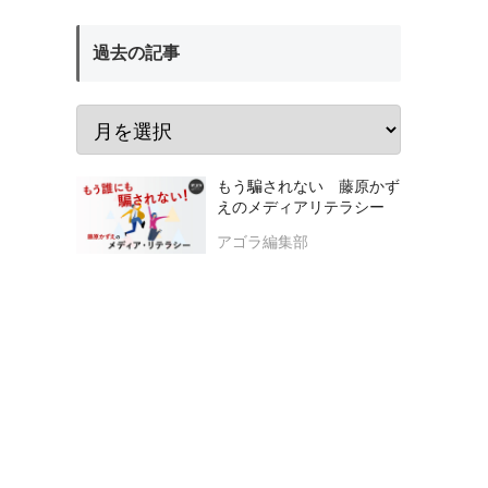
過去の記事
もう騙されない 藤原かず
えのメディアリテラシー
アゴラ編集部