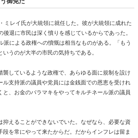
もう御免だ
ル・ミレイ氏が大統領に就任した。彼が大統領に成れた
ンの後退に市民は深く憤りを感じているからであった。
ール派による政権への憤慨は相当なものがある。「もう
というのが大半の市民の気持ちである。
踏襲しているような政権で、あらゆる面に規制を設け
ール支持派の議員や党員には金銭面での恩恵を受けれ
くと、お金のバラマキをやってキルチネール派の議員
は抑えることができないでいた。なぜなら、必要な資
手段を常にやって来たからだ。だからインフレは留ま