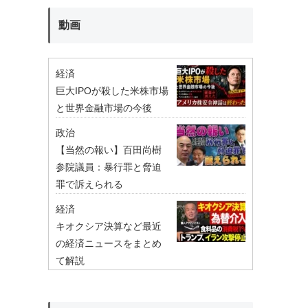
動画
経済
巨大IPOが殺した米株市場
と世界金融市場の今後
政治
【当然の報い】百田尚樹
参院議員：暴行罪と脅迫
罪で訴えられる
経済
キオクシア決算など最近
の経済ニュースをまとめ
て解説