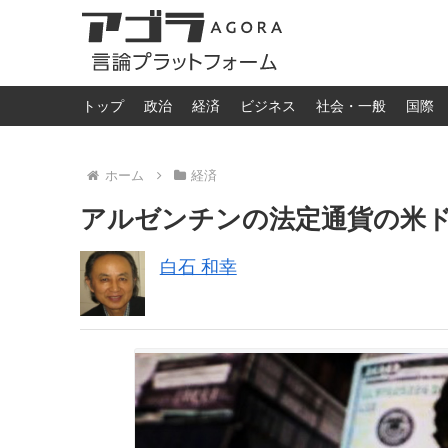
トップ
政治
経済
ビジネス
社会・一般
国際
ホーム
経済
アルゼンチンの法定通貨の米
白石 和幸