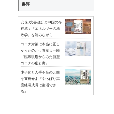
書評
安保3文書改訂と中国の存
在感：『エネルギーの地
政学』を読みながら
コロナ対策は本当に正し
かったのか：青柳貞一郎
『臨床現場からみた新型
コロナの虚と実』
少子化と人手不足の元凶
を直視せよ『やっぱり高
度経済成長は復活でき
る』